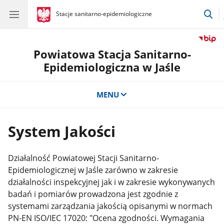
pr
gov.pl
Stacje sanitarno-epidemiologiczne
gov.pl
Stacje
do
sanitarno-
wy
epidemiologiczne
Powiatowa Stacja Sanitarno-
Epidemiologiczna w Jaśle
MENU
System Jakości
Działalność Powiatowej Stacji Sanitarno-
Epidemiologicznej w Jaśle zarówno w zakresie
działalności inspekcyjnej jak i w zakresie wykonywanych
badań i pomiarów prowadzona jest zgodnie z
systemami zarządzania jakością opisanymi w normach
PN-EN ISO/IEC 17020: "Ocena zgodności. Wymagania