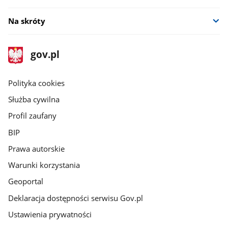
Na skróty
stopka
Strona
gov.pl
gov.pl
główna
gov.pl
Polityka cookies
Służba cywilna
Profil zaufany
BIP
Prawa autorskie
Warunki korzystania
Geoportal
Deklaracja dostępności serwisu Gov.pl
Ustawienia prywatności