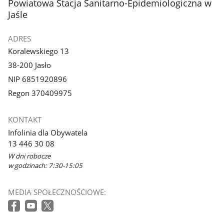
stopka
Powiatowa Stacja Sanitarno-Epidemiologiczna w
Jaśle
ADRES
Koralewskiego 13
38-200 Jasło
NIP 6851920896
Regon 370409975
KONTAKT
Infolinia dla Obywatela
13 446 30 08
W dni robocze
w godzinach: 7:30-15:05
MEDIA SPOŁECZNOŚCIOWE: