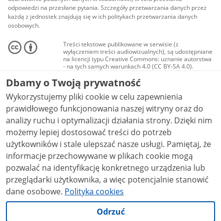
odpowiedzi na przesłane pytania. Szczegóły przetwarzania danych przez
każdą z jednostek znajdują się w ich politykach przetwarzania danych
osobowych.
Treści tekstowe publikowane w serwisie (z
wyłączeniem treści audiowizualnych), są udostępniane
na licencji typu Creative Commons: uznanie autorstwa
- na tych samych warunkach 4.0 (CC BY-SA 4.0).
Materiały audiowizualne, w tym zdjęcia, materiały
Dbamy o Twoją prywatność
audio i wideo, są udostępniane na licencji typu
Creative Commons: uznanie autorstwa użycie
Wykorzystujemy pliki cookie w celu zapewnienia
niekomercyjne - bez utworów zależnych 4.0 (CC BY-
NC-ND 4.0), o ile nie jest to stwierdzone inaczej.
prawidłowego funkcjonowania naszej witryny oraz do
analizy ruchu i optymalizacji działania strony. Dzięki nim
możemy lepiej dostosować treści do potrzeb
użytkowników i stale ulepszać nasze usługi. Pamiętaj, że
informacje przechowywane w plikach cookie mogą
pozwalać na identyfikację konkretnego urządzenia lub
przeglądarki użytkownika, a więc potencjalnie stanowić
dane osobowe.
Polityka cookies
Odrzuć