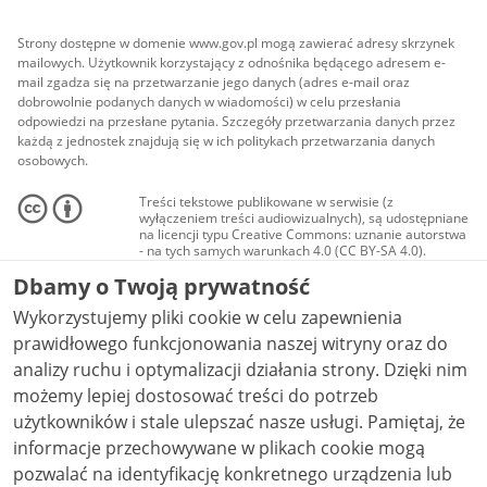
Strony dostępne w domenie www.gov.pl mogą zawierać adresy skrzynek
mailowych. Użytkownik korzystający z odnośnika będącego adresem e-
mail zgadza się na przetwarzanie jego danych (adres e-mail oraz
dobrowolnie podanych danych w wiadomości) w celu przesłania
odpowiedzi na przesłane pytania. Szczegóły przetwarzania danych przez
każdą z jednostek znajdują się w ich politykach przetwarzania danych
osobowych.
Treści tekstowe publikowane w serwisie (z
wyłączeniem treści audiowizualnych), są udostępniane
na licencji typu Creative Commons: uznanie autorstwa
- na tych samych warunkach 4.0 (CC BY-SA 4.0).
Materiały audiowizualne, w tym zdjęcia, materiały
Dbamy o Twoją prywatność
audio i wideo, są udostępniane na licencji typu
Creative Commons: uznanie autorstwa użycie
Wykorzystujemy pliki cookie w celu zapewnienia
niekomercyjne - bez utworów zależnych 4.0 (CC BY-
NC-ND 4.0), o ile nie jest to stwierdzone inaczej.
prawidłowego funkcjonowania naszej witryny oraz do
analizy ruchu i optymalizacji działania strony. Dzięki nim
możemy lepiej dostosować treści do potrzeb
użytkowników i stale ulepszać nasze usługi. Pamiętaj, że
informacje przechowywane w plikach cookie mogą
pozwalać na identyfikację konkretnego urządzenia lub