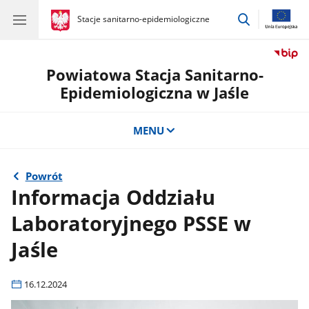
przejdź
gov.pl
Stacje sanitarno-epidemiologiczne
gov.pl
Stacje
do
sanitarno-
wyszukiwar
epidemiologiczne
Powiatowa Stacja Sanitarno-
Epidemiologiczna w Jaśle
MENU
Powrót
Informacja Oddziału
Laboratoryjnego PSSE w
Jaśle
16.12.2024