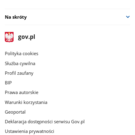
Na skróty
stopka
Strona
gov.pl
gov.pl
główna
gov.pl
Polityka cookies
Służba cywilna
Profil zaufany
BIP
Prawa autorskie
Warunki korzystania
Geoportal
Deklaracja dostępności serwisu Gov.pl
Ustawienia prywatności