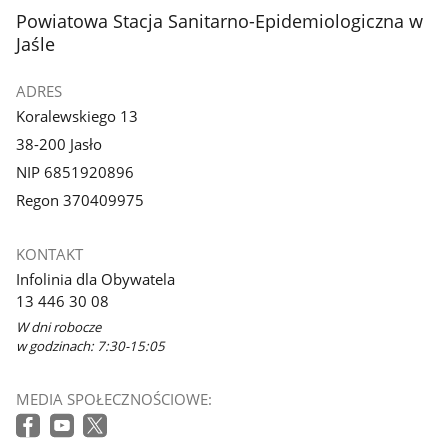
stopka
Powiatowa Stacja Sanitarno-Epidemiologiczna w
Jaśle
ADRES
Koralewskiego 13
38-200 Jasło
NIP 6851920896
Regon 370409975
KONTAKT
Infolinia dla Obywatela
13 446 30 08
W dni robocze
w godzinach: 7:30-15:05
MEDIA SPOŁECZNOŚCIOWE: