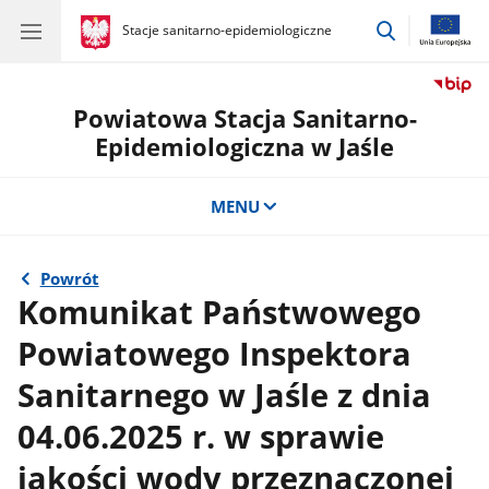
przejdź
gov.pl
Stacje sanitarno-epidemiologiczne
gov.pl
Stacje
do
sanitarno-
wyszukiwar
epidemiologiczne
Powiatowa Stacja Sanitarno-
Epidemiologiczna w Jaśle
MENU
Powrót
Komunikat Państwowego
Powiatowego Inspektora
Sanitarnego w Jaśle z dnia
04.06.2025 r. w sprawie
jakości wody przeznaczonej