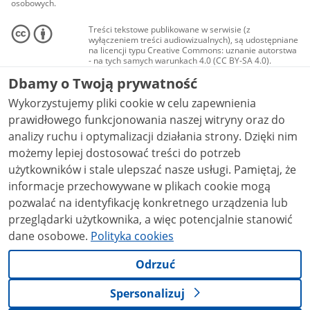
osobowych.
Treści tekstowe publikowane w serwisie (z
wyłączeniem treści audiowizualnych), są udostępniane
na licencji typu Creative Commons: uznanie autorstwa
- na tych samych warunkach 4.0 (CC BY-SA 4.0).
Materiały audiowizualne, w tym zdjęcia, materiały
Dbamy o Twoją prywatność
audio i wideo, są udostępniane na licencji typu
Creative Commons: uznanie autorstwa użycie
Wykorzystujemy pliki cookie w celu zapewnienia
niekomercyjne - bez utworów zależnych 4.0 (CC BY-
NC-ND 4.0), o ile nie jest to stwierdzone inaczej.
prawidłowego funkcjonowania naszej witryny oraz do
analizy ruchu i optymalizacji działania strony. Dzięki nim
możemy lepiej dostosować treści do potrzeb
użytkowników i stale ulepszać nasze usługi. Pamiętaj, że
informacje przechowywane w plikach cookie mogą
pozwalać na identyfikację konkretnego urządzenia lub
przeglądarki użytkownika, a więc potencjalnie stanowić
dane osobowe.
Polityka cookies
Odrzuć
Spersonalizuj