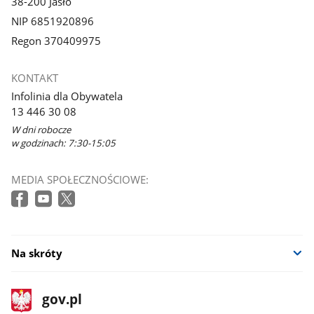
38-200 Jasło
NIP 6851920896
Regon 370409975
KONTAKT
Infolinia dla Obywatela
13 446 30 08
W dni robocze
w godzinach: 7:30-15:05
MEDIA SPOŁECZNOŚCIOWE:
Na skróty
stopka
Strona
gov.pl
gov.pl