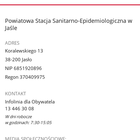
stopka
Powiatowa Stacja Sanitarno-Epidemiologiczna w
Jaśle
ADRES
Koralewskiego 13
38-200 Jasło
NIP 6851920896
Regon 370409975
KONTAKT
Infolinia dla Obywatela
13 446 30 08
W dni robocze
w godzinach: 7:30-15:05
MEDIA SPOŁECZNOŚCIOWE: