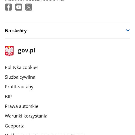
Na skróty
stopka
Strona
gov.pl
gov.pl
główna
gov.pl
Polityka cookies
Służba cywilna
Profil zaufany
BIP
Prawa autorskie
Warunki korzystania
Geoportal