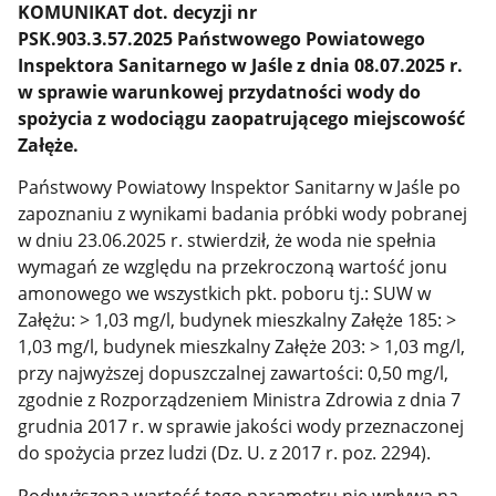
KOMUNIKAT dot. decyzji nr
PSK.903.3.57.2025
Państwowego Powiatowego
Inspektora Sanitarnego w Jaśle z dnia 08.07.2025 r.
w sprawie warunkowej przydatności wody do
spożycia z wodociągu zaopatrującego miejscowość
Załęże.
Państwowy Powiatowy Inspektor Sanitarny w Jaśle po
zapoznaniu z wynikami badania próbki wody pobranej
w dniu 23.06.2025 r. stwierdził, że woda nie spełnia
wymagań ze względu na przekroczoną wartość jonu
amonowego we wszystkich pkt. poboru tj.: SUW w
Załężu: > 1,03 mg/l, budynek mieszkalny Załęże 185: >
1,03 mg/l, budynek mieszkalny Załęże 203: > 1,03 mg/l,
przy najwyższej dopuszczalnej zawartości: 0,50 mg/l,
zgodnie z Rozporządzeniem
Ministra Zdrowia z dnia 7
grudnia 2017 r. w sprawie jakości wody przeznaczonej
do spożycia przez ludzi (Dz. U. z 2017 r. poz. 2294).