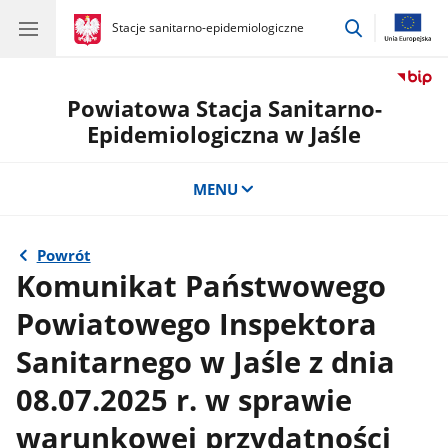
przejdź
gov.pl
Stacje sanitarno-epidemiologiczne
gov.pl
Stacje
do
sanitarno-
wyszukiwar
epidemiologiczne
Powiatowa Stacja Sanitarno-
Epidemiologiczna w Jaśle
MENU
Powrót
Komunikat Państwowego
Powiatowego Inspektora
Sanitarnego w Jaśle z dnia
08.07.2025 r. w sprawie
warunkowej przydatności