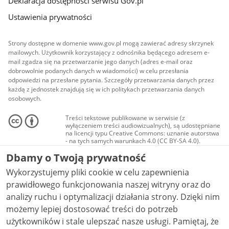
Deklaracja dostępności serwisu Gov.pl
Ustawienia prywatności
Strony dostępne w domenie www.gov.pl mogą zawierać adresy skrzynek
mailowych. Użytkownik korzystający z odnośnika będącego adresem e-
mail zgadza się na przetwarzanie jego danych (adres e-mail oraz
dobrowolnie podanych danych w wiadomości) w celu przesłania
odpowiedzi na przesłane pytania. Szczegóły przetwarzania danych przez
każdą z jednostek znajdują się w ich politykach przetwarzania danych
osobowych.
Treści tekstowe publikowane w serwisie (z
wyłączeniem treści audiowizualnych), są udostępniane
na licencji typu Creative Commons: uznanie autorstwa
- na tych samych warunkach 4.0 (CC BY-SA 4.0).
Materiały audiowizualne, w tym zdjęcia, materiały
Dbamy o Twoją prywatność
audio i wideo, są udostępniane na licencji typu
Creative Commons: uznanie autorstwa użycie
Wykorzystujemy pliki cookie w celu zapewnienia
niekomercyjne - bez utworów zależnych 4.0 (CC BY-
NC-ND 4.0), o ile nie jest to stwierdzone inaczej.
prawidłowego funkcjonowania naszej witryny oraz do
analizy ruchu i optymalizacji działania strony. Dzięki nim
możemy lepiej dostosować treści do potrzeb
użytkowników i stale ulepszać nasze usługi. Pamiętaj, że