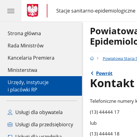
gov.pl
gov.pl
Stacje sanitarno-epidemiologiczne
gov.pl
Stacje
sanitarno-
epidemiologiczne
Powiatowa
gov.pl
Strona główna
Epidemiolo
Rada Ministrów
Kancelaria Premiera
Powiatowa Stacja S
Ministerstwa
Powrót
Kontakt
Urzędy, instytucje
i placówki RP
Telefoniczne numery 
Usługi dla obywatela
(13) 44444 17
lub
Usługi dla przedsiębiorcy
(13) 44444 18
Usługi dla urzędnika