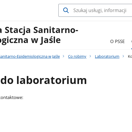
 Stacja Sanitarno-
giczna w Jaśle
O PSSE
anitarno-Epidemiologiczna w Jaśle
Co robimy
Laboratorium
Ko
 do laboratorium
kontaktowe: