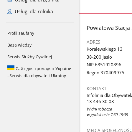
Usługi dla rolnika
stopka
Powiatowa Stacja 
Profil zaufany
ADRES
Baza wiedzy
Koralewskiego 13
38-200 Jasło
Serwis Służby Cywilnej
NIP 6851920896
Сайт для громадян України
Regon 370409975
–
Serwis dla obywateli Ukrainy
KONTAKT
Infolinia dla Obywatel
13 446 30 08
W dni robocze
w godzinach: 7:30-15:05
MEDIA SPOŁECZNOŚC