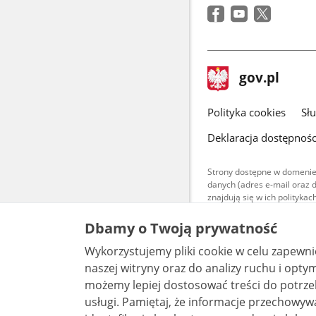
stopka
Strona
gov.pl
gov.pl
główna
gov.pl
Polityka cookies
Sł
Deklaracja dostępnośc
Strony dostępne w domenie
danych (adres e-mail oraz 
znajdują się w ich polityk
Treści teksto
Dbamy o Twoją prywatność
udostępniane
warunkach 4.0
Wykorzystujemy pliki cookie w celu zapewn
są udostępni
bez utworów z
naszej witryny oraz do analizy ruchu i optymalizacj
możemy lepiej dostosować treści do potrzeb
usługi. Pamiętaj, że informacje przechowywane w plikach cookie mogą pozwalać na