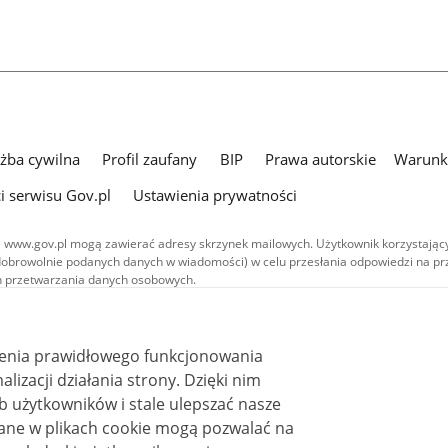
użba cywilna
Profil zaufany
BIP
Prawa autorskie
Warunki
i serwisu Gov.pl
Ustawienia prywatności
 www.gov.pl mogą zawierać adresy skrzynek mailowych. Użytkownik korzystający
dobrowolnie podanych danych w wiadomości) w celu przesłania odpowiedzi na prz
ach przetwarzania danych osobowych.
we publikowane w serwisie (z wyłączeniem treści audiowizualnych), są
 na licencji typu Creative Commons: uznanie autorstwa - na tych samych
 (CC BY-SA 4.0). Materiały audiowizualne, w tym zdjęcia, materiały audio i wideo
ienia prawidłowego funkcjonowania
ane na licencji typu Creative Commons: uznanie autorstwa użycie niekomercyjne 
ależnych 4.0 (CC BY-NC-ND 4.0), o ile nie jest to stwierdzone inaczej.
i działania strony. Dzięki nim
 użytkowników i stale ulepszać nasze