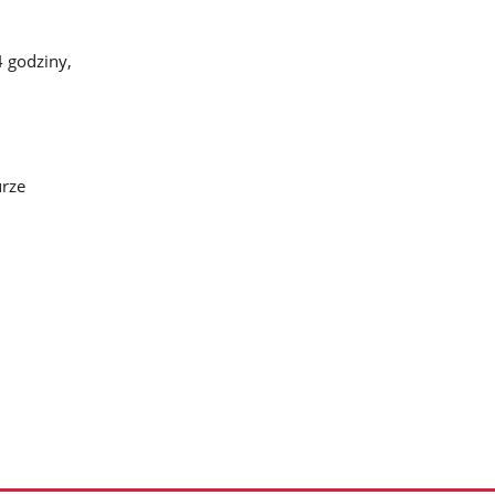
4 godziny,
urze