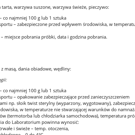
a tarta, warzywa suszone, warzywa świeże, pieczywo:
– co najmniej 100 g lub 1 sztuka
sportu – zabezpieczone przed wpływem środowiska, w temperat
– miejsce pobrania próbki, data i godzina pobrania.
a z masą, dania obiadowe, wędliny:
gii:
– co najmniej 100 g lub 1 sztuka
sportu – opakowanie zabezpieczające przed zanieczyszczeniem
ami np. słoik twist sterylny (wyparzony, wygotowany), zabezpiec
owiska, w temperaturze nie stwarzającej warunków do namnaża
ów (termotorba lub chłodziarka samochodowa), temperatura pró
ęcia do Laboratorium powinna wynosić:
rwałe i świeże – temp. otoczenia,
chłodzone – 0 do 4°C,