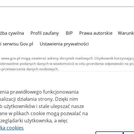
użba cywilna
Profil zaufany
BIP
Prawa autorskie
Warunki
i serwisu Gov.pl
Ustawienia prywatności
 www.gov.pl mogą zawierać adresy skrzynek mailowych. Użytkownik korzystający
dobrowolnie podanych danych w wiadomości) w celu przesłania odpowiedzi na prz
ach przetwarzania danych osobowych.
we publikowane w serwisie (z wyłączeniem treści audiowizualnych), są
 na licencji typu Creative Commons: uznanie autorstwa - na tych samych
 (CC BY-SA 4.0). Materiały audiowizualne, w tym zdjęcia, materiały audio i wideo
ienia prawidłowego funkcjonowania
ane na licencji typu Creative Commons: uznanie autorstwa użycie niekomercyjne 
ależnych 4.0 (CC BY-NC-ND 4.0), o ile nie jest to stwierdzone inaczej.
i działania strony. Dzięki nim
 użytkowników i stale ulepszać nasze
zeglądarki użytkownika, a więc
yka cookies