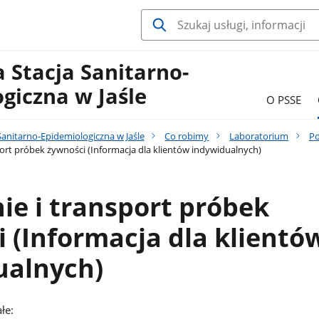
 Stacja Sanitarno-
giczna w Jaśle
O PSSE
anitarno-Epidemiologiczna w Jaśle
Co robimy
Laboratorium
Po
port próbek żywności (Informacja dla klientów indywidualnych)
ie i transport próbek
 (Informacja dla klientó
ualnych)
łe: