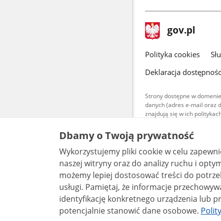
stopka
Strona
gov.pl
gov.pl
główna
gov.pl
Polityka cookies
Sł
Deklaracja dostępnośc
Strony dostępne w domenie
danych (adres e-mail oraz 
znajdują się w ich polityk
Treści teksto
Dbamy o Twoją prywatność
udostępniane
warunkach 4.0
Wykorzystujemy pliki cookie w celu zapewn
są udostępni
bez utworów z
naszej witryny oraz do analizy ruchu i optymalizacj
możemy lepiej dostosować treści do potrzeb
usługi. Pamiętaj, że informacje przechowywane w plikach cookie mogą pozwalać na
identyfikację konkretnego urządzenia lub pr
potencjalnie stanowić dane osobowe.
Polit