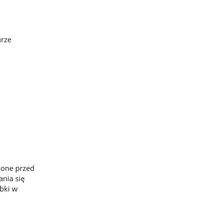
urze
zone przed
nia się
bki w