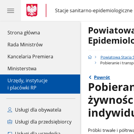
gov.pl
gov.pl
Stacje sanitarno-epidemiologiczne
gov.pl
Stacje
sanitarno-
epidemiologiczne
Powiatowa
gov.pl
Strona główna
Epidemiolo
Rada Ministrów
Kancelaria Premiera
Powiatowa Stacja S
Pobieranie i trans
Ministerstwa
Powrót
Urzędy, instytucje
Pobieran
i placówki RP
żywności
indywid
Usługi dla obywatela
Usługi dla przedsiębiorcy
Próbki trwałe i półtrwa
Usługi dla urzędnika