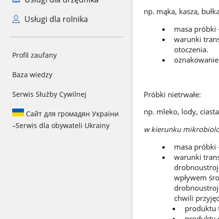
np. mąka, kasza, bułk
Usługi dla rolnika
masa próbki 
warunki tran
otoczenia.
Profil zaufany
oznakowanie 
Baza wiedzy
Próbki nietrwałe:
Serwis Służby Cywilnej
np. mleko, lody, ciast
Сайт для громадян України
–
Serwis dla obywateli Ukrainy
w kierunku mikrobiolo
masa próbki 
warunki tran
drobnoustroj
wpływem środ
drobnoustroj
chwili przyj
produktu t
produkty 