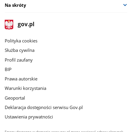
Na skróty
stopka
Strona
gov.pl
gov.pl
główna
gov.pl
Polityka cookies
Służba cywilna
Profil zaufany
BIP
Prawa autorskie
Warunki korzystania
Geoportal
Deklaracja dostępności serwisu Gov.pl
Ustawienia prywatności
Strony dostępne w domenie www.gov.pl mogą zawierać adresy skrzynek