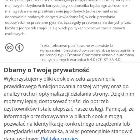
mailowych. Użytkownik korzystający z odnośnika będącego adresem e-
mail zgadza się na przetwarzanie jego danych (adres e-mail oraz
dobrowolnie podanych danych w wiadomości) w celu przesłania
odpowiedzi na przesłane pytania. Szczegóły przetwarzania danych przez
każdą z jednostek znajdują się w ich politykach przetwarzania danych
osobowych.
Treści tekstowe publikowane w serwisie (z
wyłączeniem treści audiowizualnych), są udostępniane
na licencji typu Creative Commons: uznanie autorstwa
- na tych samych warunkach 4.0 (CC BY-SA 4.0).
Materiały audiowizualne, w tym zdjęcia, materiały
Dbamy o Twoją prywatność
audio i wideo, są udostępniane na licencji typu
Creative Commons: uznanie autorstwa użycie
Wykorzystujemy pliki cookie w celu zapewnienia
niekomercyjne - bez utworów zależnych 4.0 (CC BY-
NC-ND 4.0), o ile nie jest to stwierdzone inaczej.
prawidłowego funkcjonowania naszej witryny oraz do
analizy ruchu i optymalizacji działania strony. Dzięki nim
możemy lepiej dostosować treści do potrzeb
użytkowników i stale ulepszać nasze usługi. Pamiętaj, że
informacje przechowywane w plikach cookie mogą
pozwalać na identyfikację konkretnego urządzenia lub
przeglądarki użytkownika, a więc potencjalnie stanowić
dane osobowe.
Polityka cookies