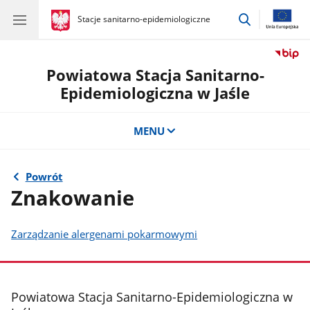
przejdź
gov.pl
Stacje sanitarno-epidemiologiczne
gov.pl
Stacje
do
sanitarno-
wyszukiwar
epidemiologiczne
Powiatowa Stacja Sanitarno-
Epidemiologiczna w Jaśle
MENU
Powrót
Znakowanie
Zarządzanie alergenami pokarmowymi
stopka
Powiatowa Stacja Sanitarno-Epidemiologiczna w