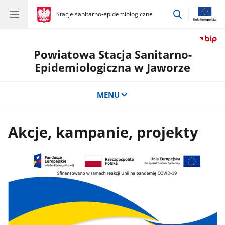
przejdź
gov.pl
Stacje sanitarno-epidemiologiczne
gov.pl
Stacje
do
sanitarno-
wyszukiwar
epidemiologiczne
Powiatowa Stacja Sanitarno-
Epidemiologiczna w Jaworze
MENU
Akcje, kampanie, projekty