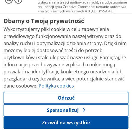
wyłączeniem treści audiowizualnych), są udostępniane
na licencji typu Creative Commons: uznanie autorstwa
- na tych samych warunkach 4.0 (CC BY-SA 4.0).
Materiały audiowizualne, w tym zdjęcia, materiały
Dbamy o Twoją prywatność
audio i wideo, są udostępniane na licencji typu
Creative Commons: uznanie autorstwa użycie
Wykorzystujemy pliki cookie w celu zapewnienia
niekomercyjne - bez utworów zależnych 4.0 (CC BY-
NC-ND 4.0), o ile nie jest to stwierdzone inaczej.
prawidłowego funkcjonowania naszej witryny oraz do
analizy ruchu i optymalizacji działania strony. Dzięki nim
możemy lepiej dostosować treści do potrzeb
użytkowników i stale ulepszać nasze usługi. Pamiętaj, że
informacje przechowywane w plikach cookie mogą
pozwalać na identyfikację konkretnego urządzenia lub
przeglądarki użytkownika, a więc potencjalnie stanowić
dane osobowe.
Polityka cookies
Odrzuć
Spersonalizuj
Zezwól na wszystkie