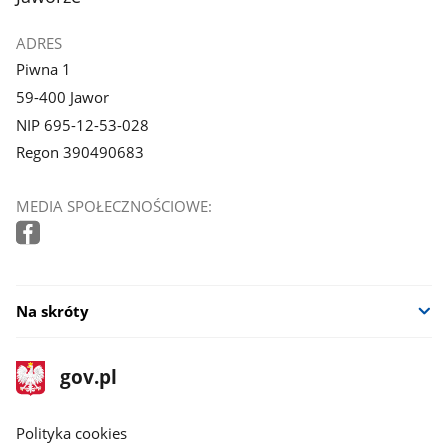
ADRES
Piwna 1
59-400 Jawor
NIP 695-12-53-028
Regon 390490683
MEDIA SPOŁECZNOŚCIOWE:
Na skróty
stopka
Strona
gov.pl
gov.pl
główna
gov.pl
Polityka cookies