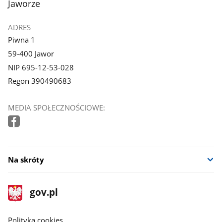
Jaworze
ADRES
Piwna 1
59-400 Jawor
NIP 695-12-53-028
Regon 390490683
MEDIA SPOŁECZNOŚCIOWE:
Na skróty
stopka
Strona
gov.pl
gov.pl
główna
gov.pl
Polityka cookies