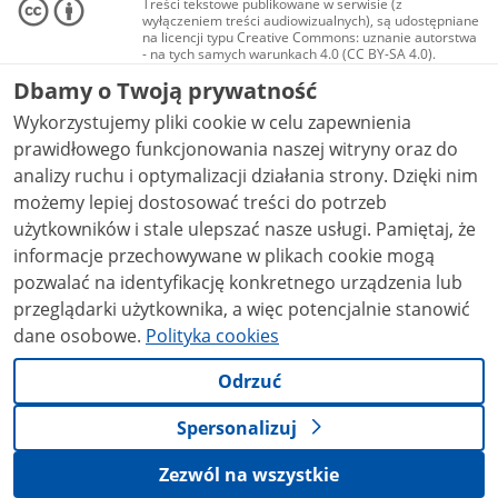
Treści tekstowe publikowane w serwisie (z
wyłączeniem treści audiowizualnych), są udostępniane
na licencji typu Creative Commons: uznanie autorstwa
- na tych samych warunkach 4.0 (CC BY-SA 4.0).
Materiały audiowizualne, w tym zdjęcia, materiały
Dbamy o Twoją prywatność
audio i wideo, są udostępniane na licencji typu
Creative Commons: uznanie autorstwa użycie
Wykorzystujemy pliki cookie w celu zapewnienia
niekomercyjne - bez utworów zależnych 4.0 (CC BY-
NC-ND 4.0), o ile nie jest to stwierdzone inaczej.
prawidłowego funkcjonowania naszej witryny oraz do
analizy ruchu i optymalizacji działania strony. Dzięki nim
możemy lepiej dostosować treści do potrzeb
użytkowników i stale ulepszać nasze usługi. Pamiętaj, że
informacje przechowywane w plikach cookie mogą
pozwalać na identyfikację konkretnego urządzenia lub
przeglądarki użytkownika, a więc potencjalnie stanowić
dane osobowe.
Polityka cookies
Odrzuć
Spersonalizuj
Zezwól na wszystkie