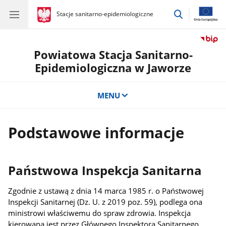
przejdź
gov.pl
Stacje sanitarno-epidemiologiczne
gov.pl
Stacje
do
sanitarno-
wyszukiwar
epidemiologiczne
Powiatowa Stacja Sanitarno-
Epidemiologiczna w Jaworze
MENU
Podstawowe informacje
Państwowa Inspekcja Sanitarna
Zgodnie z ustawą z dnia 14 marca 1985 r. o Państwowej
Inspekcji Sanitarnej (Dz. U. z 2019 poz. 59), podlega ona
ministrowi właściwemu do spraw zdrowia. Inspekcja
kierowana jest przez Głównego Inspektora Sanitarnego