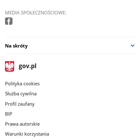
MEDIA SPOŁECZNOŚCIOWE:
Na skróty
stopka
Strona
gov.pl
gov.pl
główna
gov.pl
Polityka cookies
Służba cywilna
Profil zaufany
BIP
Prawa autorskie
Warunki korzystania