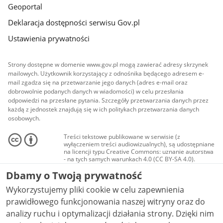
Geoportal
Deklaracja dostępności serwisu Gov.pl
Ustawienia prywatności
Strony dostępne w domenie www.gov.pl mogą zawierać adresy skrzynek
mailowych. Użytkownik korzystający z odnośnika będącego adresem e-
mail zgadza się na przetwarzanie jego danych (adres e-mail oraz
dobrowolnie podanych danych w wiadomości) w celu przesłania
odpowiedzi na przesłane pytania. Szczegóły przetwarzania danych przez
każdą z jednostek znajdują się w ich politykach przetwarzania danych
osobowych.
Treści tekstowe publikowane w serwisie (z
wyłączeniem treści audiowizualnych), są udostępniane
na licencji typu Creative Commons: uznanie autorstwa
- na tych samych warunkach 4.0 (CC BY-SA 4.0).
Materiały audiowizualne, w tym zdjęcia, materiały
Dbamy o Twoją prywatność
audio i wideo, są udostępniane na licencji typu
Creative Commons: uznanie autorstwa użycie
Wykorzystujemy pliki cookie w celu zapewnienia
niekomercyjne - bez utworów zależnych 4.0 (CC BY-
NC-ND 4.0), o ile nie jest to stwierdzone inaczej.
prawidłowego funkcjonowania naszej witryny oraz do
analizy ruchu i optymalizacji działania strony. Dzięki nim