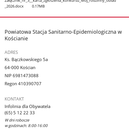
Załącznik​_nr​_3​_​_karta​_zgłoszenia​_konkursu​_Mój​_rodzinny​_obiad​
_2026.docx
0.17MB
stopka
Powiatowa Stacja Sanitarno-Epidemiologiczna w
Kościanie
ADRES
Ks. Bączkowskiego 5a
64-000 Kościan
NIP 6981473088
Regon 410390707
KONTAKT
Infolinia dla Obywatela
(65) 5 12 22 33
W dni robocze
w godzinach: 8:00-16:00