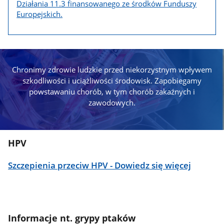
Działania 11.3 finansowanego ze środków Funduszy
Europejskich.
Chronimy zdrowie ludzkie przed niekorzystnym wpływem
szkodliwości i uciążliwości środowisk. Zapobiegamy
powstawaniu chorób, w tym chorób zakaźnych i
zawodowych.
HPV
Szczepienia przeciw HPV - Dowiedz się więcej
Informacje nt. grypy ptaków