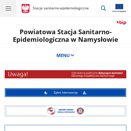
przejdź
gov.pl
Stacje sanitarno-epidemiologiczne
gov.pl
Stacje
do
sanitarno-
wyszukiwar
epidemiologiczne
Powiatowa Stacja Sanitarno-
Epidemiologiczna w Namysłowie
MENU