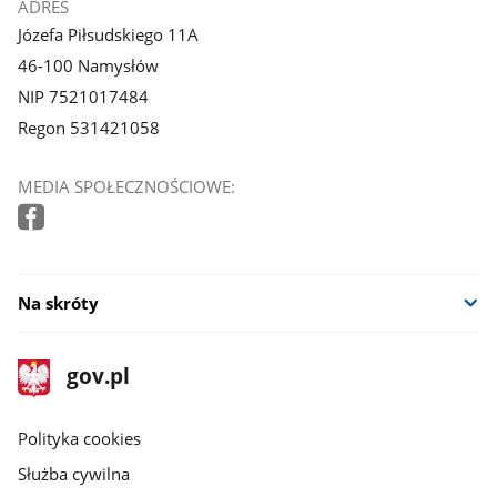
ADRES
Józefa Piłsudskiego 11A
46-100 Namysłów
NIP 7521017484
Regon 531421058
MEDIA SPOŁECZNOŚCIOWE:
Na skróty
stopka
Strona
gov.pl
gov.pl
główna
gov.pl
Polityka cookies
Służba cywilna