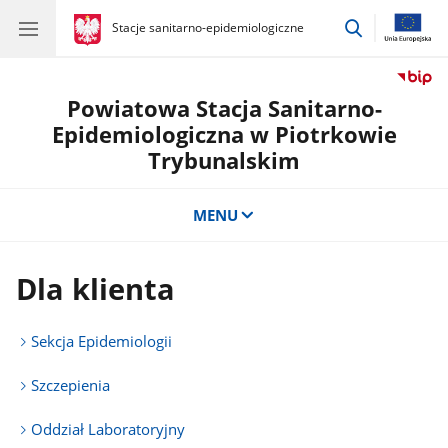
przejdź
gov.pl
Stacje sanitarno-epidemiologiczne
gov.pl
Stacje
do
sanitarno-
wyszukiwar
epidemiologiczne
Powiatowa Stacja Sanitarno-
Epidemiologiczna w Piotrkowie
Trybunalskim
MENU
Dla klienta
Sekcja Epidemiologii
Szczepienia
Oddział Laboratoryjny