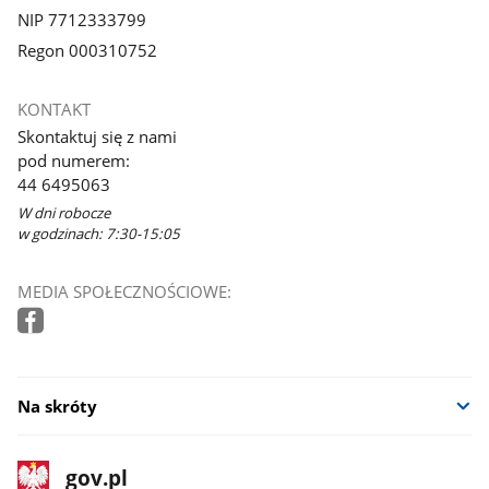
NIP 7712333799
Regon 000310752
KONTAKT
Skontaktuj się z nami
pod numerem:
44 6495063
W dni robocze
w godzinach: 7:30-15:05
MEDIA SPOŁECZNOŚCIOWE:
Na skróty
stopka
Strona
gov.pl