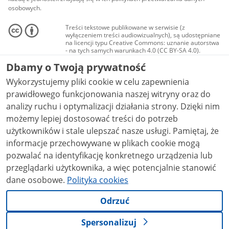
osobowych.
Treści tekstowe publikowane w serwisie (z
wyłączeniem treści audiowizualnych), są udostępniane
na licencji typu Creative Commons: uznanie autorstwa
- na tych samych warunkach 4.0 (CC BY-SA 4.0).
Materiały audiowizualne, w tym zdjęcia, materiały
Dbamy o Twoją prywatność
audio i wideo, są udostępniane na licencji typu
Creative Commons: uznanie autorstwa użycie
Wykorzystujemy pliki cookie w celu zapewnienia
niekomercyjne - bez utworów zależnych 4.0 (CC BY-
NC-ND 4.0), o ile nie jest to stwierdzone inaczej.
prawidłowego funkcjonowania naszej witryny oraz do
analizy ruchu i optymalizacji działania strony. Dzięki nim
możemy lepiej dostosować treści do potrzeb
użytkowników i stale ulepszać nasze usługi. Pamiętaj, że
informacje przechowywane w plikach cookie mogą
pozwalać na identyfikację konkretnego urządzenia lub
przeglądarki użytkownika, a więc potencjalnie stanowić
dane osobowe.
Polityka cookies
Odrzuć
Spersonalizuj