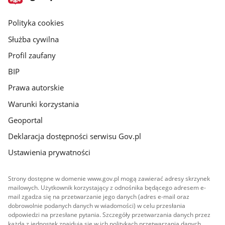
gov.pl
główna
gov.pl
Polityka cookies
Służba cywilna
Profil zaufany
BIP
Prawa autorskie
Warunki korzystania
Geoportal
Deklaracja dostępności serwisu Gov.pl
Ustawienia prywatności
Strony dostępne w domenie www.gov.pl mogą zawierać adresy skrzynek
mailowych. Użytkownik korzystający z odnośnika będącego adresem e-
mail zgadza się na przetwarzanie jego danych (adres e-mail oraz
dobrowolnie podanych danych w wiadomości) w celu przesłania
odpowiedzi na przesłane pytania. Szczegóły przetwarzania danych przez
każdą z jednostek znajdują się w ich politykach przetwarzania danych