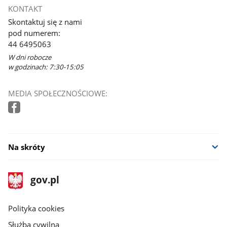
KONTAKT
Skontaktuj się z nami
pod numerem:
44 6495063
W dni robocze
w godzinach: 7:30-15:05
MEDIA SPOŁECZNOŚCIOWE:
Na skróty
stopka
Strona
gov.pl
gov.pl
główna
gov.pl
Polityka cookies
Służba cywilna