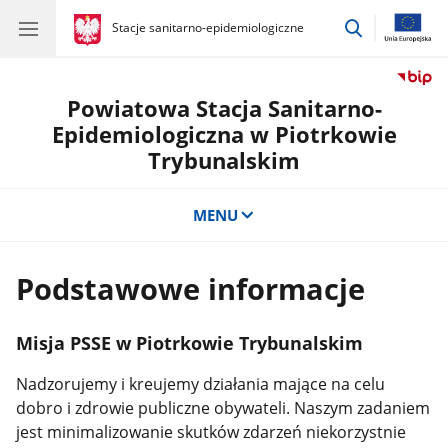
przejdź
gov.pl
Stacje sanitarno-epidemiologiczne
gov.pl
Stacje
do
sanitarno-
wyszukiwar
epidemiologiczne
Powiatowa Stacja Sanitarno-
Epidemiologiczna w Piotrkowie
Trybunalskim
MENU
Podstawowe informacje
Misja PSSE w Piotrkowie Trybunalskim
Nadzorujemy i kreujemy działania mające na celu
dobro i zdrowie publiczne obywateli. Naszym zadaniem
jest minimalizowanie skutków zdarzeń niekorzystnie