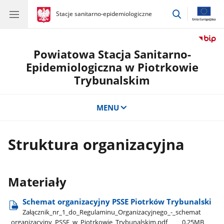
przejdź
gov.pl
Stacje sanitarno-epidemiologiczne
gov.pl
Stacje
do
sanitarno-
wyszukiwar
epidemiologiczne
Powiatowa Stacja Sanitarno-
Epidemiologiczna w Piotrkowie
Trybunalskim
MENU
Struktura organizacyjna
Materiały
Schemat organizacyjny PSSE Piotrków Trybunalski
Załącznik​_nr​_1​_do​_Regulaminu​_Organizacyjnego​_-​_schemat​
_organizacyjny​_PSSE​_w​_Piotrkowie​_Trybunalskim.pdf
0.25MB