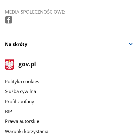
MEDIA SPOŁECZNOŚCIOWE:
Na skróty
stopka
Strona
gov.pl
gov.pl
główna
gov.pl
Polityka cookies
Służba cywilna
Profil zaufany
BIP
Prawa autorskie
Warunki korzystania