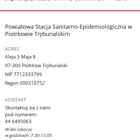
stopka
Powiatowa Stacja Sanitarno-Epidemiologiczna w
Piotrkowie Trybunalskim
ADRES
Aleja 3 Maja 8
97-300 Piotrków Trybunalski
NIP 7712333799
Regon 000310752
KONTAKT
Skontaktuj się z nami
pod numerem:
44 6495063
W dni robocze
w godzinach: 7:30-15:05