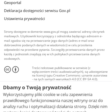
Geoportal
Deklaracja dostępności serwisu Gov.pl
Ustawienia prywatności
Strony dostępne w domenie www.gov.pl mogą zawierać adresy skrzynek
mailowych. Użytkownik korzystający z odnośnika będącego adresem e-
mail zgadza się na przetwarzanie jego danych (adres e-mail oraz
dobrowolnie podanych danych w wiadomości) w celu przesłania
odpowiedzi na przesłane pytania. Szczegóły przetwarzania danych przez
każdą z jednostek znajdują się w ich politykach przetwarzania danych
osobowych.
Treści tekstowe publikowane w serwisie (z
wyłączeniem treści audiowizualnych), są udostępniane
na licencji typu Creative Commons: uznanie autorstwa
- na tych samych warunkach 4.0 (CC BY-SA 4.0).
Materiały audiowizualne, w tym zdjęcia, materiały
Dbamy o Twoją prywatność
audio i wideo, są udostępniane na licencji typu
Creative Commons: uznanie autorstwa użycie
Wykorzystujemy pliki cookie w celu zapewnienia
niekomercyjne - bez utworów zależnych 4.0 (CC BY-
NC-ND 4.0), o ile nie jest to stwierdzone inaczej.
prawidłowego funkcjonowania naszej witryny oraz do
analizy ruchu i optymalizacji działania strony. Dzięki nim