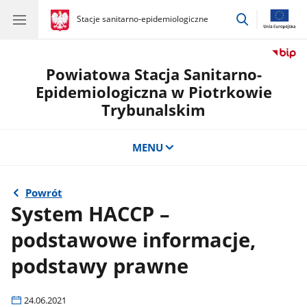
przejdź
gov.pl
Stacje sanitarno-epidemiologiczne
gov.pl
Stacje
do
sanitarno-
wyszukiwar
epidemiologiczne
Powiatowa Stacja Sanitarno-
Epidemiologiczna w Piotrkowie
Trybunalskim
MENU
Powrót
System HACCP –
podstawowe informacje,
podstawy prawne
24.06.2021