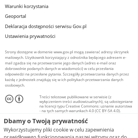
Warunki korzystania
Geoportal
Deklaracja dostępności serwisu Gov.pl
Ustawienia prywatności
Strony dostępne w domenie www.gov.pl mogą zawierać adresy skrzynek
mailowych. Użytkownik korzystający z odnośnika będącego adresem e-
mail zgadza się na przetwarzanie jego danych (adres e-mail oraz
dobrowolnie podanych danych w wiadomości) w celu przesłania
odpowiedzi na przesłane pytania. Szczegóły przetwarzania danych przez
każdą z jednostek znajdują się w ich politykach przetwarzania danych
osobowych.
Treści tekstowe publikowane w serwisie (z
wyłączeniem treści audiowizualnych), są udostępniane
na licencji typu Creative Commons: uznanie autorstwa
- na tych samych warunkach 4.0 (CC BY-SA 4.0).
Materiały audiowizualne, w tym zdjęcia, materiały
Dbamy o Twoją prywatność
audio i wideo, są udostępniane na licencji typu
Creative Commons: uznanie autorstwa użycie
Wykorzystujemy pliki cookie w celu zapewnienia
niekomercyjne - bez utworów zależnych 4.0 (CC BY-
NC-ND 4.0), o ile nie jest to stwierdzone inaczej.
prawidłowego funkcjonowania naszej witryny oraz do