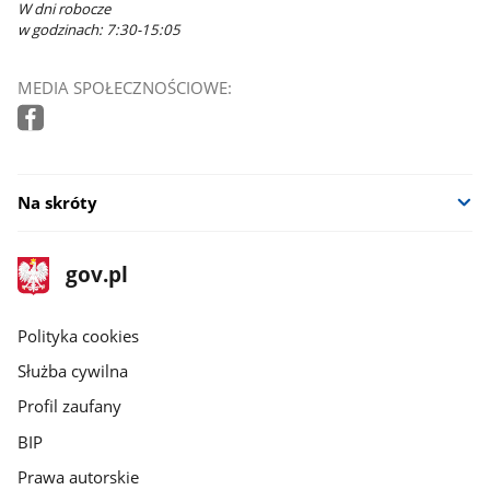
W dni robocze
w godzinach: 7:30-15:05
MEDIA SPOŁECZNOŚCIOWE:
Na skróty
stopka
Strona
gov.pl
gov.pl
główna
gov.pl
Polityka cookies
Służba cywilna
Profil zaufany
BIP
Prawa autorskie