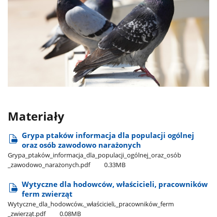
Materiały
Grypa ptaków informacja dla populacji ogólnej
oraz osób zawodowo narażonych
Grypa​_ptaków​_informacja​_dla​_populacji​_ogólnej​_oraz​_osób​
_zawodowo​_narażonych.pdf
0.33MB
Wytyczne dla hodowców, właścicieli, pracowników
ferm zwierząt
Wytyczne​_dla​_hodowców,​_właścicieli,​_pracowników​_ferm​
_zwierząt.pdf
0.08MB