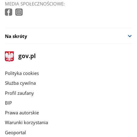
MEDIA SPOŁECZNOŚCIOWE:
Na skróty
stopka
Strona
gov.pl
gov.pl
główna
gov.pl
Polityka cookies
Służba cywilna
Profil zaufany
BIP
Prawa autorskie
Warunki korzystania
Geoportal