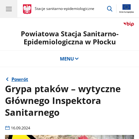
przejdź
gov.pl
Stacje sanitarno-epidemiologiczne
gov.pl
Stacje
do
sanitarno-
wyszukiwar
epidemiologiczne
Powiatowa Stacja Sanitarno-
Epidemiologiczna w Płocku
MENU
Powrót
Grypa ptaków – wytyczne
Głównego Inspektora
Sanitarnego
16.09.2024