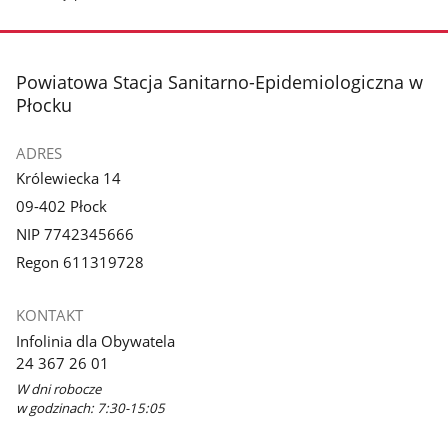
stopka
Powiatowa Stacja Sanitarno-Epidemiologiczna w
Płocku
ADRES
Królewiecka 14
09-402 Płock
NIP 7742345666
Regon 611319728
KONTAKT
Infolinia dla Obywatela
24 367 26 01
W dni robocze
w godzinach: 7:30-15:05