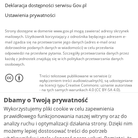
Deklaracja dostępności serwisu Gov.pl
Ustawienia prywatności
Strony dostępne w domenie www.gov.pl mogą zawierać adresy skrzynek
mailowych. Użytkownik korzystający z odnośnika będącego adresem e-
mail zgadza się na przetwarzanie jego danych (adres e-mail oraz
dobrowolnie podanych danych w wiadomości) w celu przesłania
odpowiedzi na przesłane pytania. Szczegóły przetwarzania danych przez
każdą z jednostek znajdują się w ich politykach przetwarzania danych
osobowych.
Treści tekstowe publikowane w serwisie (z
wyłączeniem treści audiowizualnych), są udostępniane
na licencji typu Creative Commons: uznanie autorstwa
- na tych samych warunkach 4.0 (CC BY-SA 4.0).
Materiały audiowizualne, w tym zdjęcia, materiały
Dbamy o Twoją prywatność
audio i wideo, są udostępniane na licencji typu
Creative Commons: uznanie autorstwa użycie
Wykorzystujemy pliki cookie w celu zapewnienia
niekomercyjne - bez utworów zależnych 4.0 (CC BY-
NC-ND 4.0), o ile nie jest to stwierdzone inaczej.
prawidłowego funkcjonowania naszej witryny oraz do
analizy ruchu i optymalizacji działania strony. Dzięki nim
możemy lepiej dostosować treści do potrzeb