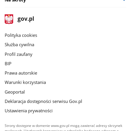
stopka
Strona
gov.pl
gov.pl
główna
gov.pl
Polityka cookies
Służba cywilna
Profil zaufany
BIP
Prawa autorskie
Warunki korzystania
Geoportal
Deklaracja dostępności serwisu Gov.pl
Ustawienia prywatności
Strony dostępne w domenie www.gov.pl mogą zawierać adresy skrzynek
mailowych. Użytkownik korzystający z odnośnika będącego adresem e-