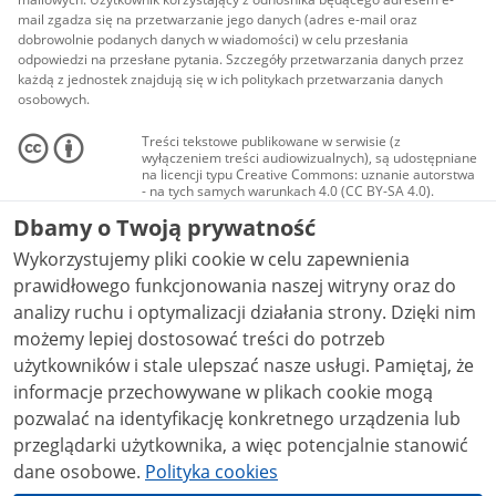
mail zgadza się na przetwarzanie jego danych (adres e-mail oraz
dobrowolnie podanych danych w wiadomości) w celu przesłania
odpowiedzi na przesłane pytania. Szczegóły przetwarzania danych przez
każdą z jednostek znajdują się w ich politykach przetwarzania danych
osobowych.
Treści tekstowe publikowane w serwisie (z
wyłączeniem treści audiowizualnych), są udostępniane
na licencji typu Creative Commons: uznanie autorstwa
- na tych samych warunkach 4.0 (CC BY-SA 4.0).
Materiały audiowizualne, w tym zdjęcia, materiały
Dbamy o Twoją prywatność
audio i wideo, są udostępniane na licencji typu
Creative Commons: uznanie autorstwa użycie
Wykorzystujemy pliki cookie w celu zapewnienia
niekomercyjne - bez utworów zależnych 4.0 (CC BY-
NC-ND 4.0), o ile nie jest to stwierdzone inaczej.
prawidłowego funkcjonowania naszej witryny oraz do
analizy ruchu i optymalizacji działania strony. Dzięki nim
możemy lepiej dostosować treści do potrzeb
użytkowników i stale ulepszać nasze usługi. Pamiętaj, że
informacje przechowywane w plikach cookie mogą
pozwalać na identyfikację konkretnego urządzenia lub
przeglądarki użytkownika, a więc potencjalnie stanowić
dane osobowe.
Polityka cookies