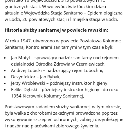
powstało 16 wojewódzkich, 313 powiatowych i 15
granicznych stacji. W województwie łódzkim działa
aktualnie Wojewódzka Stacja Sanitarno – Epidemiologiczna
w Lodzi, 20 powiatowych stacji i l miejska stacja w Łodzi.
Historia służby sanitarnej w powiecie rawskim:
W roku 1947, utworzono w powiecie Powiatową Kolumnę
Sanitarną. Kontrolerami sanitarnymi w tym czasie byli:
Jan Motyl – sprawujący nadzór sanitarny nad rejonem
działalności Ośrodka Zdrowia w Czerniewicach,
Andrzej Lubicki – nadzorujący rejon Lubochni,
Dezynfektor – Jan Rybak,
Jerzy Wróblewski – późniejszy instruktor higieny,
Feliks Dębski – późniejszy instruktor higieny i do roku
1954 Kierownik Kolumny Sanitarnej,
Podstawowym zadaniem służby sanitarnej, w tym okresie,
była walka z chorobami zakaźnymi prowadzona poprzez
wykonywanie szczepień ochronnych, zabiegi dezynfekcyjne
i nadzór nad placówkami zbiorowego żywienia.