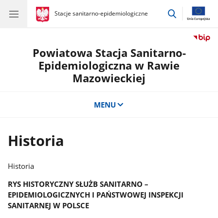
przejdź
gov.pl
Stacje sanitarno-epidemiologiczne
gov.pl
Stacje
do
sanitarno-
wyszukiwar
epidemiologiczne
Powiatowa Stacja Sanitarno-
Epidemiologiczna w Rawie
Mazowieckiej
MENU
Historia
Historia
RYS HISTORYCZNY
SŁUŻB SANITARNO –
EPIDEMIOLOGICZNYCH I PAŃSTWOWEJ INSPEKCJI
SANITARNEJ W POLSCE