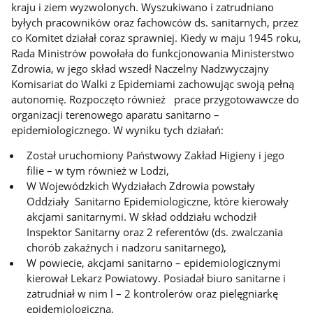
kraju i ziem wyzwolonych. Wyszukiwano i zatrudniano
byłych pracowników oraz fachowców ds. sanitarnych, przez
co Komitet działał coraz sprawniej. Kiedy w maju 1945 roku,
Rada Ministrów powołała do funkcjonowania Ministerstwo
Zdrowia, w jego skład wszedł Naczelny Nadzwyczajny
Komisariat do Walki z Epidemiami zachowując swoją pełną
autonomię. Rozpoczęto również prace przygotowawcze do
organizacji terenowego aparatu sanitarno –
epidemiologicznego. W wyniku tych działań:
Został uruchomiony Państwowy Zakład Higieny i jego
filie – w tym również w Lodzi,
W Wojewódzkich Wydziałach Zdrowia powstały
Oddziały Sanitarno Epidemiologiczne, które kierowały
akcjami sanitarnymi. W skład oddziału wchodził
Inspektor Sanitarny oraz 2 referentów (ds. zwalczania
chorób zakaźnych i nadzoru sanitarnego),
W powiecie, akcjami sanitarno – epidemiologicznymi
kierował Lekarz Powiatowy. Posiadał biuro sanitarne i
zatrudniał w nim l – 2 kontrolerów oraz pielęgniarkę
epidemiologiczną,