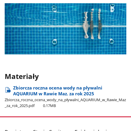
Materiały
Zbiorcza roczna ocena wody na pływalni
AQUARIUM w Rawie Maz. za rok 2025
Zbiorcza​_roczna​_ocena​_wody​_na​_pływalni​_AQUARIUM​_w​_Rawie​_Maz​
_za​_rok​_2025.pdf
0.17MB