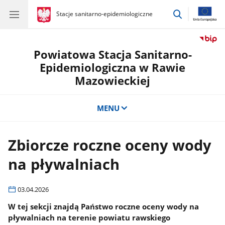
przejdź
gov.pl
Stacje sanitarno-epidemiologiczne
gov.pl
Stacje
do
sanitarno-
wyszukiwar
epidemiologiczne
Powiatowa Stacja Sanitarno-
Epidemiologiczna w Rawie
Mazowieckiej
MENU
Zbiorcze roczne oceny wody
na pływalniach
03.04.2026
W tej sekcji znajdą Państwo roczne oceny wody na
pływalniach na terenie powiatu rawskiego