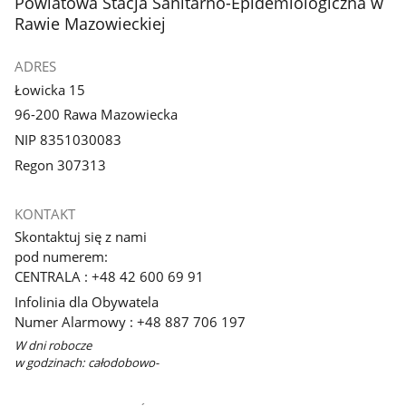
stopka
Powiatowa Stacja Sanitarno-Epidemiologiczna w
Rawie Mazowieckiej
ADRES
Łowicka 15
96-200 Rawa Mazowiecka
NIP 8351030083
Regon 307313
KONTAKT
Skontaktuj się z nami
pod numerem:
CENTRALA : +48 42 600 69 91
Infolinia dla Obywatela
Numer Alarmowy : +48 887 706 197
W dni robocze
w godzinach: całodobowo-