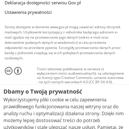
Deklaracja dostępności serwisu Gov.pl
Ustawienia prywatności
Strony dostępne w domenie www.gov.pl mogą zawierać adresy skrzynek
mailowych. Użytkownik korzystający z odnośnika będącego adresem e-
mail zgadza się na przetwarzanie jego danych (adres e-mail oraz
dobrowolnie podanych danych w wiadomości) w celu przesłania
odpowiedzi na przesłane pytania. Szczegóły przetwarzania danych przez
każdą z jednostek znajdują się w ich politykach przetwarzania danych
osobowych.
Treści tekstowe publikowane w serwisie (z
wyłączeniem treści audiowizualnych), są udostępniane
na licencji typu Creative Commons: uznanie autorstwa
- na tych samych warunkach 4.0 (CC BY-SA 4.0).
Materiały audiowizualne, w tym zdjęcia, materiały
Dbamy o Twoją prywatność
audio i wideo, są udostępniane na licencji typu
Creative Commons: uznanie autorstwa użycie
Wykorzystujemy pliki cookie w celu zapewnienia
niekomercyjne - bez utworów zależnych 4.0 (CC BY-
NC-ND 4.0), o ile nie jest to stwierdzone inaczej.
prawidłowego funkcjonowania naszej witryny oraz do
analizy ruchu i optymalizacji działania strony. Dzięki nim
możemy lepiej dostosować treści do potrzeb
użytkowników i stale ulepszać nasze usługi. Pamiętaj, że