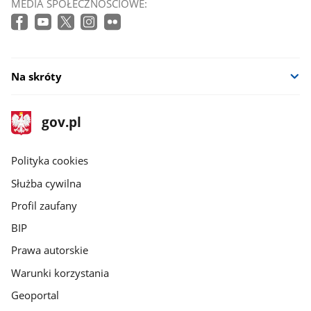
MEDIA SPOŁECZNOŚCIOWE:
Na skróty
stopka
Strona
gov.pl
gov.pl
główna
gov.pl
Polityka cookies
Służba cywilna
Profil zaufany
BIP
Prawa autorskie
Warunki korzystania
Geoportal