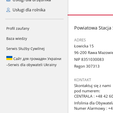
Usługi dla rolnika
stopka
Powiatowa Stacja 
Profil zaufany
Baza wiedzy
ADRES
Łowicka 15
Serwis Służby Cywilnej
96-200 Rawa Mazowi
Сайт для громадян України
NIP 8351030083
–
Serwis dla obywateli Ukrainy
Regon 307313
KONTAKT
Skontaktuj się z nami
pod numerem:
CENTRALA : +48 42 6
Infolinia dla Obywatel
Numer Alarmowy : +4