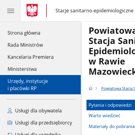
gov.pl
gov.pl
Stacje sanitarno-epidemiologiczne
gov.pl
Stacje
sanitarno-
epidemiologiczne
Powiatow
gov.pl
Strona główna
Stacja San
Rada Ministrów
Epidemiol
Kancelaria Premiera
w Rawie
Mazowieck
Ministerstwa
Urzędy, instytucje
i placówki RP
Powiatowa Stacja 
Pytania i odpowiedzi
Usługi dla obywatela
Warto wiedzieć
Usługi dla przedsiębiorcy
Materiały do pobrania
Usługi dla urzędnika