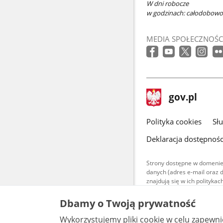
W dni robocze
w godzinach: całodobowo
MEDIA SPOŁECZNOŚC
stopka
Strona
gov.pl
gov.pl
główna
gov.pl
Polityka cookies
Sł
Deklaracja dostępnośc
Strony dostępne w domenie
danych (adres e-mail oraz 
znajdują się w ich polityk
Treści teksto
Dbamy o Twoją prywatność
udostępniane
warunkach 4.0
Wykorzystujemy pliki cookie w celu zapewn
są udostępni