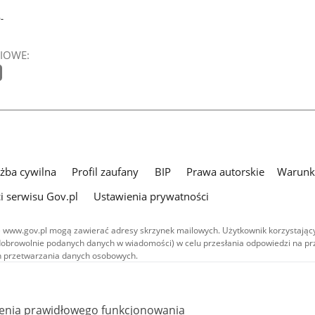
-
IOWE:
użba cywilna
Profil zaufany
BIP
Prawa autorskie
Warunki
i serwisu Gov.pl
Ustawienia prywatności
 www.gov.pl mogą zawierać adresy skrzynek mailowych. Użytkownik korzystający
dobrowolnie podanych danych w wiadomości) w celu przesłania odpowiedzi na prz
ach przetwarzania danych osobowych.
we publikowane w serwisie (z wyłączeniem treści audiowizualnych), są
 na licencji typu Creative Commons: uznanie autorstwa - na tych samych
 (CC BY-SA 4.0). Materiały audiowizualne, w tym zdjęcia, materiały audio i wideo
ienia prawidłowego funkcjonowania
ane na licencji typu Creative Commons: uznanie autorstwa użycie niekomercyjne 