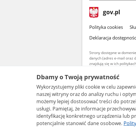
stopka
Strona
gov.pl
gov.pl
główna
gov.pl
Polityka cookies
Sł
Deklaracja dostępnośc
Strony dostępne w domenie
danych (adres e-mail oraz 
znajdują się w ich polityk
Treści teksto
Dbamy o Twoją prywatność
udostępniane
warunkach 4.0
Wykorzystujemy pliki cookie w celu zapewn
są udostępni
bez utworów z
naszej witryny oraz do analizy ruchu i optymalizacj
możemy lepiej dostosować treści do potrzeb
usługi. Pamiętaj, że informacje przechowywane w plikach cookie mogą pozwalać na
identyfikację konkretnego urządzenia lub pr
potencjalnie stanowić dane osobowe.
Polit