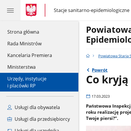
gov.pl
gov.pl
Stacje sanitarno-epidemiologiczne
gov.pl
Stacje
sanitarno-
epidemiologiczne
Powiatowa
gov.pl
Strona główna
Epidemiol
Rada Ministrów
Kancelaria Premiera
Powiatowa Stacja 
Ministerstwa
Powrót
Co kryją
Urzędy, instytucje
i placówki RP
17.03.2023
Państwowa Inspekcj
Usługi dla obywatela
roku realizację proj
Twoje piersi?”.
Usługi dla przedsiębiorcy
Usługi dla urzędnika