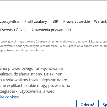
użba cywilna
Profil zaufany
BIP
Prawa autorskie
Warunki
i serwisu Gov.pl
Ustawienia prywatności
 www.gov.pl mogą zawierać adresy skrzynek mailowych. Użytkownik korzystający
dobrowolnie podanych danych w wiadomości) w celu przesłania odpowiedzi na prz
ach przetwarzania danych osobowych.
we publikowane w serwisie (z wyłączeniem treści audiowizualnych), są
 na licencji typu Creative Commons: uznanie autorstwa - na tych samych
 (CC BY-SA 4.0). Materiały audiowizualne, w tym zdjęcia, materiały audio i wideo
ienia prawidłowego funkcjonowania
ane na licencji typu Creative Commons: uznanie autorstwa użycie niekomercyjne 
ależnych 4.0 (CC BY-NC-ND 4.0), o ile nie jest to stwierdzone inaczej.
i działania strony. Dzięki nim
 użytkowników i stale ulepszać nasze
zeglądarki użytkownika, a więc
yka cookies
Odrzuć
Sp