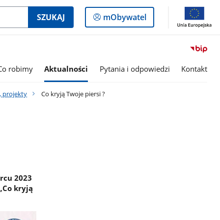
Logowanie
SZUKAJ
mObywatel
do
panelu
Co robimy
Aktualności
Pytania i odpowiedzi
Kontakt
, projekty
Co kryją Twoje piersi ?
rcu 2023
„Co kryją