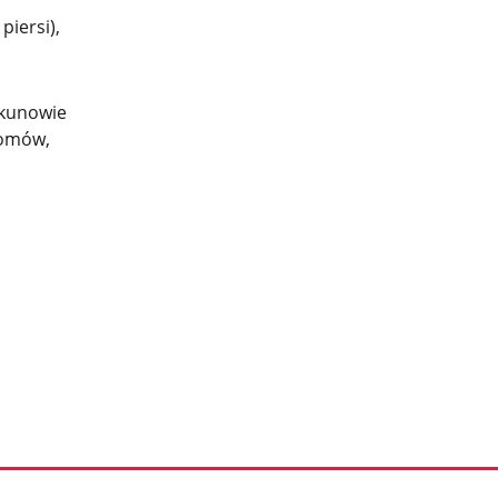
piersi),
ekunowie
domów,