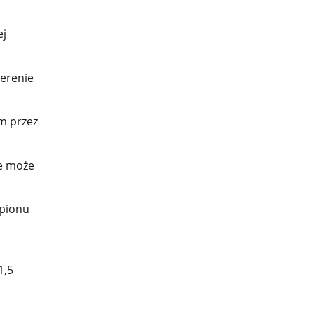
ej
terenie
m przez
ie może
 pionu
1,5