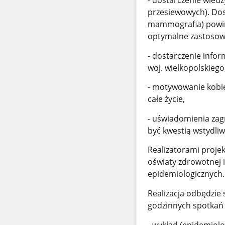
- dostarczenie wiedz
przesiewowych). Dos
mammografia) powinn
optymalne zastosow
- dostarczenie info
woj. wielkopolskiego
- motywowanie kobie
całe życie,
- uświadomienia zag
być kwestią wstydliw
Realizatorami proje
oświaty zdrowotnej 
epidemiologicznych.
Realizacja odbędzie 
godzinnych spotkań s
- wykład (epidemio