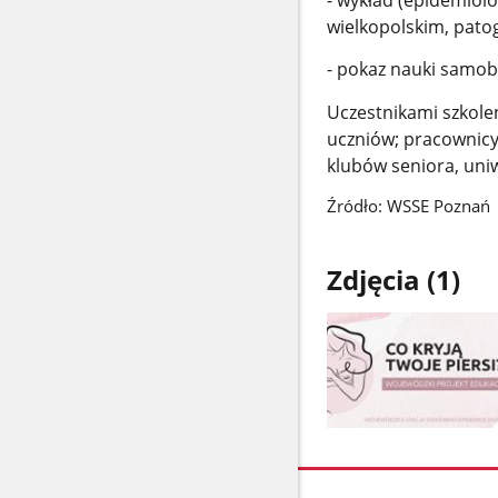
wielkopolskim, patoge
- pokaz nauki samob
Uczestnikami szkole
uczniów; pracownicy
klubów seniora, uniw
Źródło: WSSE Poznań
Zdjęcia (1)
Pokaż
zdjęcie
1