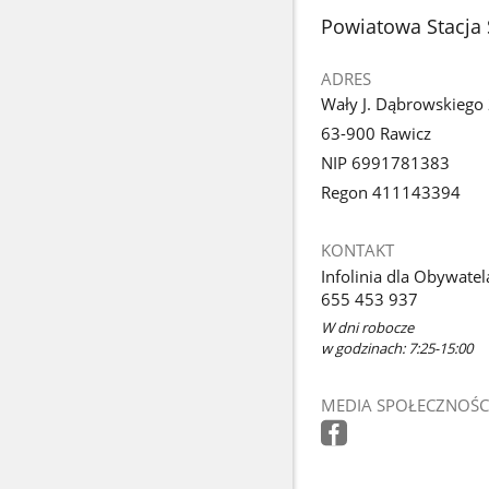
z
stopka
Powiatowa Stacja 
galerii.
ADRES
Wały J. Dąbrowskiego
63-900 Rawicz
NIP 6991781383
Regon 411143394
KONTAKT
Infolinia dla Obywatel
655 453 937
W dni robocze
w godzinach: 7:25-15:00
MEDIA SPOŁECZNOŚC