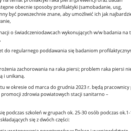
y na temat profilaktyki raka piersi (prewencji oraz badań
tępne obecnie sposoby profilaktyki (samobadanie, usg,
y być powszechnie znane, aby umożliwić ich jak najbardzi
anie,
rmacji o świadczeniodawcach wykonujących w/w badania na 
,
t do regularnego poddawania się badaniom profilaktyczny
rożenia zachorowania na raka piersi; problem raka piersi n
ą i unikaną.
ktu w okresie od marca do grudnia 2023 r. będą pracownicy
i promocji zdrowia powiatowych stacji sanitarno –
się podczas szkoleń w grupach ok. 25-30 osób podczas ok.1-
kładających się z dwóch części:
logia występowania nowotworów w Polsce i w województwie