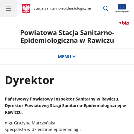
przejdź
gov.pl
Stacje sanitarno-epidemiologiczne
gov.pl
Stacje
do
sanitarno-
wyszukiwar
epidemiologiczne
Powiatowa Stacja Sanitarno-
Epidemiologiczna w Rawiczu
MENU
Dyrektor
Państwowy Powiatowy Inspektor Sanitarny w Rawiczu.
Dyrektor Powiatowej Stacji Sanitarno-Epidemiologicznej w
Rawiczu.
mgr Grażyna Marczyńska
specjalista w dziedzinie epidemiologii