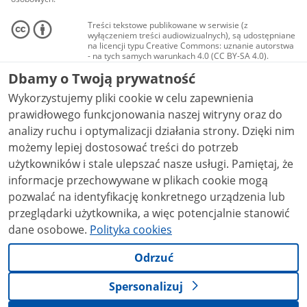
Treści tekstowe publikowane w serwisie (z
wyłączeniem treści audiowizualnych), są udostępniane
na licencji typu Creative Commons: uznanie autorstwa
- na tych samych warunkach 4.0 (CC BY-SA 4.0).
Materiały audiowizualne, w tym zdjęcia, materiały
Dbamy o Twoją prywatność
audio i wideo, są udostępniane na licencji typu
Creative Commons: uznanie autorstwa użycie
Wykorzystujemy pliki cookie w celu zapewnienia
niekomercyjne - bez utworów zależnych 4.0 (CC BY-
NC-ND 4.0), o ile nie jest to stwierdzone inaczej.
prawidłowego funkcjonowania naszej witryny oraz do
analizy ruchu i optymalizacji działania strony. Dzięki nim
możemy lepiej dostosować treści do potrzeb
użytkowników i stale ulepszać nasze usługi. Pamiętaj, że
informacje przechowywane w plikach cookie mogą
pozwalać na identyfikację konkretnego urządzenia lub
przeglądarki użytkownika, a więc potencjalnie stanowić
dane osobowe.
Polityka cookies
Odrzuć
Spersonalizuj