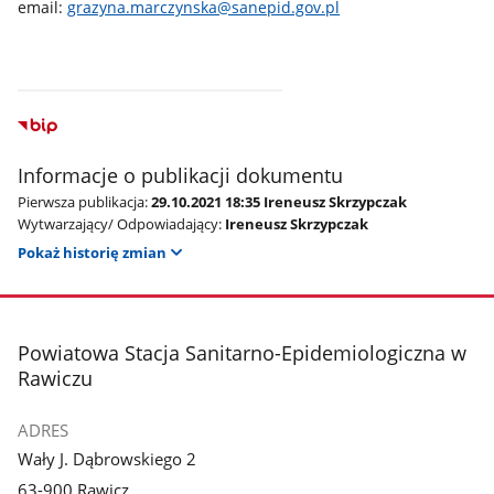
email:
grazyna.marczynska@sanepid.gov.pl
Informacje o publikacji dokumentu
Pierwsza publikacja:
29.10.2021 18:35 Ireneusz Skrzypczak
Wytwarzający/ Odpowiadający:
Ireneusz Skrzypczak
Pokaż historię zmian
stopka
Powiatowa Stacja Sanitarno-Epidemiologiczna w
Rawiczu
ADRES
Wały J. Dąbrowskiego 2
63-900 Rawicz