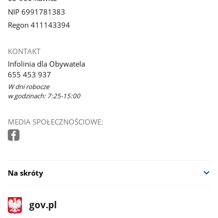
NIP 6991781383
Regon 411143394
KONTAKT
Infolinia dla Obywatela
655 453 937
W dni robocze
w godzinach: 7:25-15:00
MEDIA SPOŁECZNOŚCIOWE:
Na skróty
stopka
Strona
gov.pl
gov.pl
główna