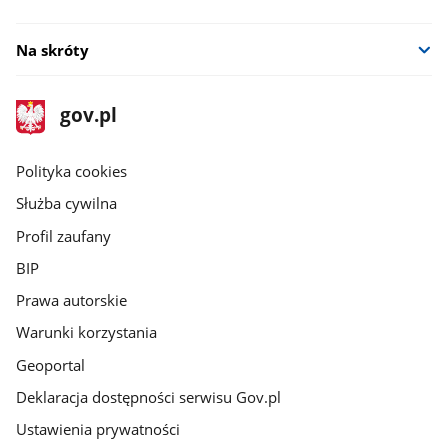
Na skróty
stopka
Strona
gov.pl
gov.pl
główna
gov.pl
Polityka cookies
Służba cywilna
Profil zaufany
BIP
Prawa autorskie
Warunki korzystania
Geoportal
Deklaracja dostępności serwisu Gov.pl
Ustawienia prywatności