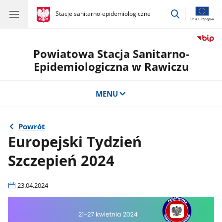
przejdź
gov.pl
Stacje sanitarno-epidemiologiczne
gov.pl
Stacje
do
sanitarno-
wyszukiwar
epidemiologiczne
Powiatowa Stacja Sanitarno-
Epidemiologiczna w Rawiczu
MENU
Powrót
Europejski Tydzień
Szczepień 2024
23.04.2024