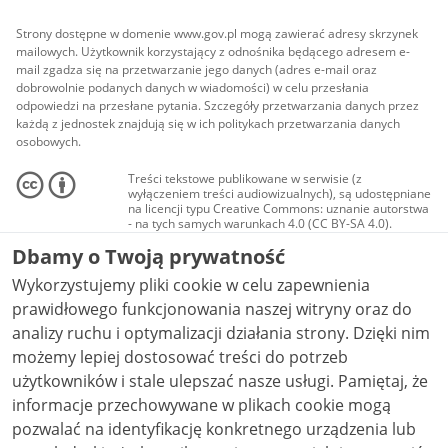
Strony dostępne w domenie www.gov.pl mogą zawierać adresy skrzynek
mailowych. Użytkownik korzystający z odnośnika będącego adresem e-
mail zgadza się na przetwarzanie jego danych (adres e-mail oraz
dobrowolnie podanych danych w wiadomości) w celu przesłania
odpowiedzi na przesłane pytania. Szczegóły przetwarzania danych przez
każdą z jednostek znajdują się w ich politykach przetwarzania danych
osobowych.
Treści tekstowe publikowane w serwisie (z
wyłączeniem treści audiowizualnych), są udostępniane
na licencji typu Creative Commons: uznanie autorstwa
- na tych samych warunkach 4.0 (CC BY-SA 4.0).
Materiały audiowizualne, w tym zdjęcia, materiały
Dbamy o Twoją prywatność
audio i wideo, są udostępniane na licencji typu
Creative Commons: uznanie autorstwa użycie
Wykorzystujemy pliki cookie w celu zapewnienia
niekomercyjne - bez utworów zależnych 4.0 (CC BY-
NC-ND 4.0), o ile nie jest to stwierdzone inaczej.
prawidłowego funkcjonowania naszej witryny oraz do
analizy ruchu i optymalizacji działania strony. Dzięki nim
możemy lepiej dostosować treści do potrzeb
użytkowników i stale ulepszać nasze usługi. Pamiętaj, że
informacje przechowywane w plikach cookie mogą
pozwalać na identyfikację konkretnego urządzenia lub