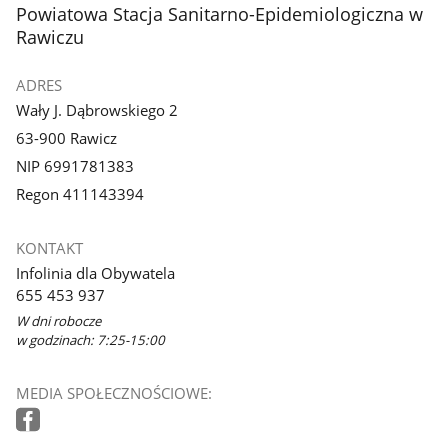
stopka
Powiatowa Stacja Sanitarno-Epidemiologiczna w
Rawiczu
ADRES
Wały J. Dąbrowskiego 2
63-900 Rawicz
NIP 6991781383
Regon 411143394
KONTAKT
Infolinia dla Obywatela
655 453 937
W dni robocze
w godzinach: 7:25-15:00
MEDIA SPOŁECZNOŚCIOWE: