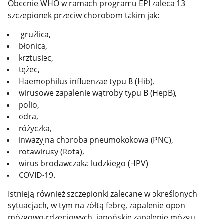
Obecnie WHO w ramach programu EPI zaleca 13
szczepionek przeciw chorobom takim jak:
gruźlica,
błonica,
krztusiec,
tężec,
Haemophilus influenzae typu B (Hib),
wirusowe zapalenie wątroby typu B (HepB),
polio,
odra,
różyczka,
inwazyjna choroba pneumokokowa (PNC),
rotawirusy (Rota),
wirus brodawczaka ludzkiego (HPV)
COVID-19.
Istnieją również szczepionki zalecane w określonych
sytuacjach, w tym na żółtą febrę, zapalenie opon
mózgowo-rdzeniowych, japońskie zapalenie mózgu,