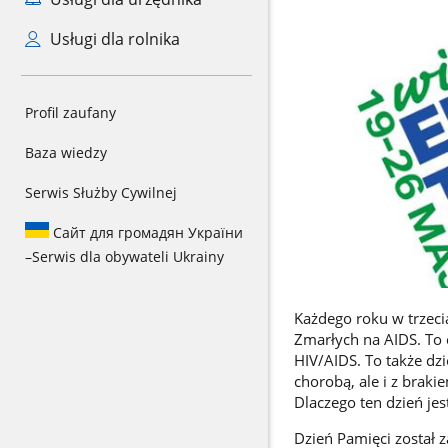
Usługi dla rolnika
Profil zaufany
Baza wiedzy
Serwis Służby Cywilnej
Сайт для громадян України
–
Serwis dla obywateli Ukrainy
Każdego roku w trzec
Zmarłych na AIDS. To 
HIV/AIDS. To także dzie
chorobą, ale i z brak
Dlaczego ten dzień je
Dzień Pamięci został 