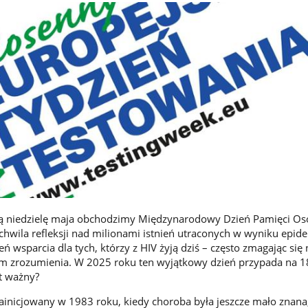
ią niedzielę maja obchodzimy Międzynarodowy Dzień Pamięci Os
chwila refleksji nad milionami istnień utraconych w wyniku epide
ń wsparcia dla tych, którzy z HIV żyją dziś – często zmagając się n
iem zrozumienia. W 2025 roku ten wyjątkowy dzień przypada na 1
st ważny?
zainicjowany w 1983 roku, kiedy choroba była jeszcze mało znana