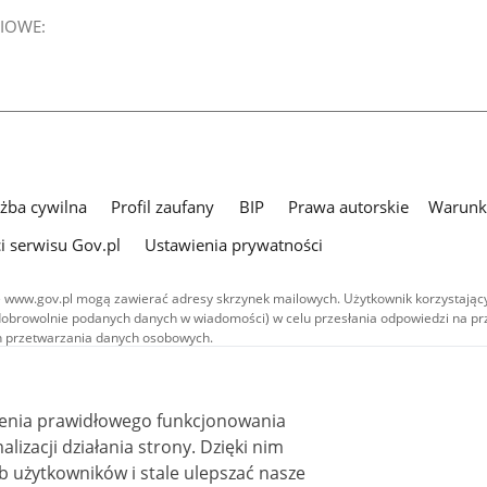
IOWE:
użba cywilna
Profil zaufany
BIP
Prawa autorskie
Warunki
i serwisu Gov.pl
Ustawienia prywatności
 www.gov.pl mogą zawierać adresy skrzynek mailowych. Użytkownik korzystający
dobrowolnie podanych danych w wiadomości) w celu przesłania odpowiedzi na prz
ach przetwarzania danych osobowych.
we publikowane w serwisie (z wyłączeniem treści audiowizualnych), są
 na licencji typu Creative Commons: uznanie autorstwa - na tych samych
 (CC BY-SA 4.0). Materiały audiowizualne, w tym zdjęcia, materiały audio i wideo
ienia prawidłowego funkcjonowania
ane na licencji typu Creative Commons: uznanie autorstwa użycie niekomercyjne 
ależnych 4.0 (CC BY-NC-ND 4.0), o ile nie jest to stwierdzone inaczej.
i działania strony. Dzięki nim
 użytkowników i stale ulepszać nasze