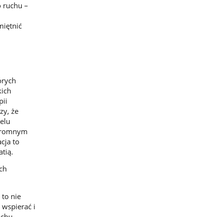
o ruchu –
miętnić
i
órych
kich
pii
zy, że
elu
ogromnym
cja to
tią.
ch
to nie
 wspierać i
achu,