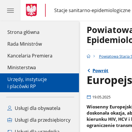
gov.pl
gov.pl
Stacje sanitarno-epidemiologiczne
gov.pl
Stacje
sanitarno-
epidemiologiczne
Powiatowa
gov.pl
Strona główna
Epidemiol
Rada Ministrów
Kancelaria Premiera
Powiatowa Stacja 
Ministerstwa
Powrót
Europejs
Urzędy, instytucje
i placówki RP
19.05.2025
Wiosenny Europejski
Usługi dla obywatela
doskonała okazja, a
kierunku HIV, HCV i
Usługi dla przedsiębiorcy
ograniczenie transmi
Usługi dla urzędnika