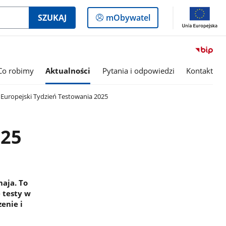
Logowanie
SZUKAJ
mObywatel
do
panelu
Co robimy
Aktualności
Pytania i odpowiedzi
Kontakt
Europejski Tydzień Testowania 2025
025
aja. To
 testy w
enie i