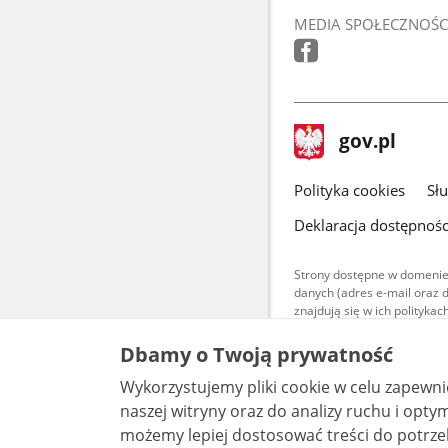
MEDIA SPOŁECZNOŚC
stopka
Strona
gov.pl
gov.pl
główna
gov.pl
Polityka cookies
Sł
Deklaracja dostępnośc
Strony dostępne w domenie
danych (adres e-mail oraz 
znajdują się w ich polityk
Treści teksto
Dbamy o Twoją prywatność
udostępniane
warunkach 4.0
Wykorzystujemy pliki cookie w celu zapewn
są udostępni
bez utworów z
naszej witryny oraz do analizy ruchu i optymalizacj
możemy lepiej dostosować treści do potrzeb