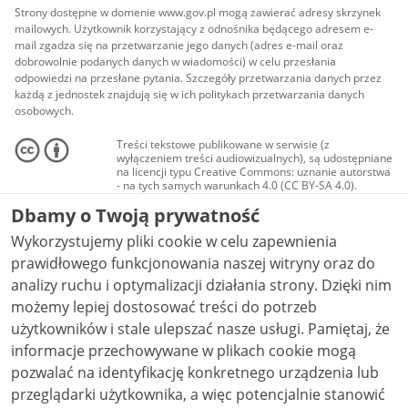
Strony dostępne w domenie www.gov.pl mogą zawierać adresy skrzynek
mailowych. Użytkownik korzystający z odnośnika będącego adresem e-
mail zgadza się na przetwarzanie jego danych (adres e-mail oraz
dobrowolnie podanych danych w wiadomości) w celu przesłania
odpowiedzi na przesłane pytania. Szczegóły przetwarzania danych przez
każdą z jednostek znajdują się w ich politykach przetwarzania danych
osobowych.
Treści tekstowe publikowane w serwisie (z
wyłączeniem treści audiowizualnych), są udostępniane
na licencji typu Creative Commons: uznanie autorstwa
- na tych samych warunkach 4.0 (CC BY-SA 4.0).
Materiały audiowizualne, w tym zdjęcia, materiały
Dbamy o Twoją prywatność
audio i wideo, są udostępniane na licencji typu
Creative Commons: uznanie autorstwa użycie
Wykorzystujemy pliki cookie w celu zapewnienia
niekomercyjne - bez utworów zależnych 4.0 (CC BY-
NC-ND 4.0), o ile nie jest to stwierdzone inaczej.
prawidłowego funkcjonowania naszej witryny oraz do
analizy ruchu i optymalizacji działania strony. Dzięki nim
możemy lepiej dostosować treści do potrzeb
użytkowników i stale ulepszać nasze usługi. Pamiętaj, że
informacje przechowywane w plikach cookie mogą
pozwalać na identyfikację konkretnego urządzenia lub
przeglądarki użytkownika, a więc potencjalnie stanowić