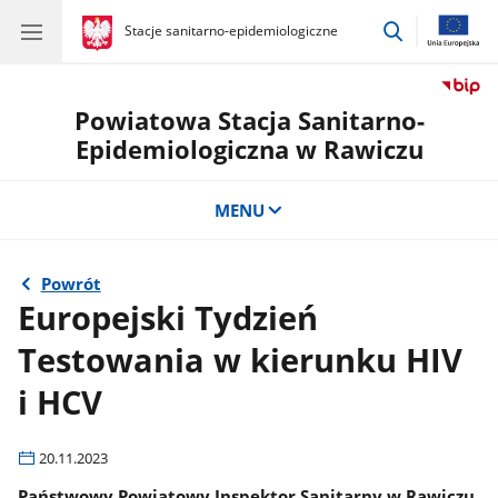
przejdź
gov.pl
Stacje sanitarno-epidemiologiczne
gov.pl
Stacje
do
sanitarno-
wyszukiwar
epidemiologiczne
Powiatowa Stacja Sanitarno-
Epidemiologiczna w Rawiczu
MENU
Powrót
Europejski Tydzień
Testowania w kierunku HIV
i HCV
20.11.2023
Państwowy Powiatowy Inspektor Sanitarny w Rawiczu