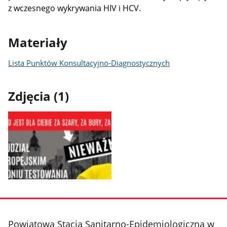
z wczesnego wykrywania HIV i HCV.
Materiały
Lista Punktów Konsultacyjno-Diagnostycznych
Zdjęcia (1)
Pokaż
zdjęcie
1
z
stopka
Powiatowa Stacja Sanitarno-Epidemiologiczna w