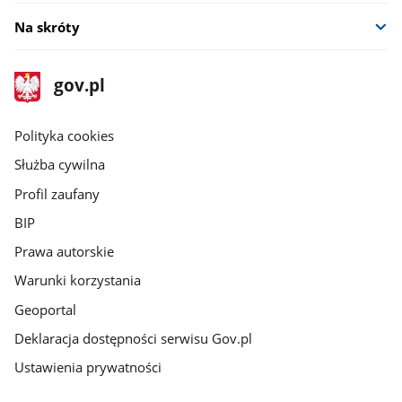
Na skróty
stopka
Strona
gov.pl
gov.pl
główna
gov.pl
Polityka cookies
Służba cywilna
Profil zaufany
BIP
Prawa autorskie
Warunki korzystania
Geoportal
Deklaracja dostępności serwisu Gov.pl
Ustawienia prywatności