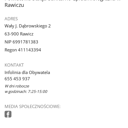
galerii.
Rawiczu
ADRES
Wały J. Dąbrowskiego 2
63-900 Rawicz
NIP 6991781383
Regon 411143394
KONTAKT
Infolinia dla Obywatela
655 453 937
W dni robocze
w godzinach: 7:25-15:00
MEDIA SPOŁECZNOŚCIOWE: