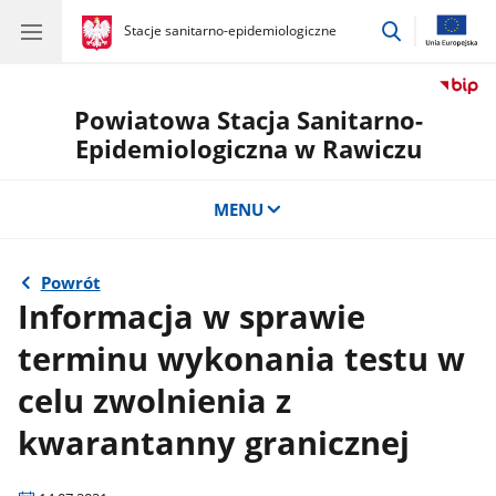
przejdź
gov.pl
Stacje sanitarno-epidemiologiczne
gov.pl
Stacje
do
sanitarno-
wyszukiwar
epidemiologiczne
Powiatowa Stacja Sanitarno-
Epidemiologiczna w Rawiczu
MENU
Powrót
Informacja w sprawie
terminu wykonania testu w
celu zwolnienia z
kwarantanny granicznej