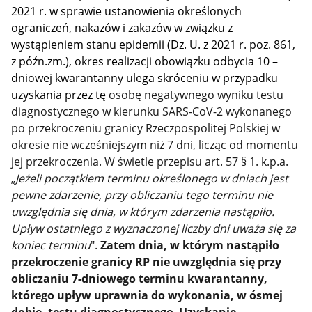
2021 r. w sprawie ustanowienia określonych
ograniczeń, nakazów i zakazów w związku z
wystąpieniem stanu epidemii (Dz. U. z 2021 r. poz. 861,
z późn.zm.), okres realizacji obowiązku odbycia 10 –
dniowej kwarantanny ulega skróceniu w przypadku
uzyskania przez tę
osobę negatywnego wyniku testu
diagnostycznego w kierunku SARS-CoV-2 wykonanego
po przekroczeniu granicy Rzeczpospolitej Polskiej w
okresie nie wcześniejszym niż 7 dni, licząc od momentu
jej przekroczenia. W świetle przepisu art. 57 § 1. k.p.a.
„
Jeżeli początkiem terminu określonego w dniach jest
pewne zdarzenie, przy obliczaniu tego terminu nie
uwzględnia się dnia, w którym zdarzenia nastąpiło.
Upływ ostatniego z wyznaczonej liczby dni uważa się za
koniec terminu
".
Zatem dnia, w którym nastąpiło
przekroczenie granicy RP nie uwzględnia się przy
obliczaniu 7-dniowego terminu kwarantanny,
którego upływ uprawnia do wykonania, w ósmej
dobie, testu diagnostycznego
.
Uzyskanie