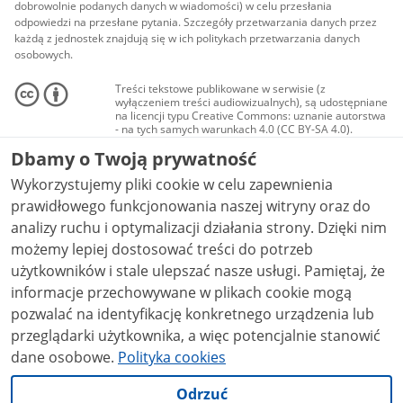
dobrowolnie podanych danych w wiadomości) w celu przesłania
odpowiedzi na przesłane pytania. Szczegóły przetwarzania danych przez
każdą z jednostek znajdują się w ich politykach przetwarzania danych
osobowych.
Treści tekstowe publikowane w serwisie (z
wyłączeniem treści audiowizualnych), są udostępniane
na licencji typu Creative Commons: uznanie autorstwa
- na tych samych warunkach 4.0 (CC BY-SA 4.0).
Materiały audiowizualne, w tym zdjęcia, materiały
Dbamy o Twoją prywatność
audio i wideo, są udostępniane na licencji typu
Creative Commons: uznanie autorstwa użycie
Wykorzystujemy pliki cookie w celu zapewnienia
niekomercyjne - bez utworów zależnych 4.0 (CC BY-
NC-ND 4.0), o ile nie jest to stwierdzone inaczej.
prawidłowego funkcjonowania naszej witryny oraz do
analizy ruchu i optymalizacji działania strony. Dzięki nim
możemy lepiej dostosować treści do potrzeb
użytkowników i stale ulepszać nasze usługi. Pamiętaj, że
informacje przechowywane w plikach cookie mogą
pozwalać na identyfikację konkretnego urządzenia lub
przeglądarki użytkownika, a więc potencjalnie stanowić
dane osobowe.
Polityka cookies
Odrzuć