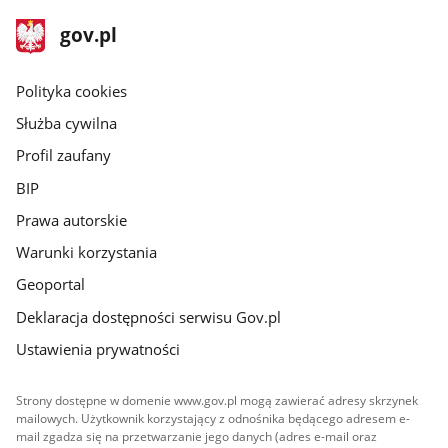
stopka
Strona
gov.pl
gov.pl
główna
gov.pl
Polityka cookies
Służba cywilna
Profil zaufany
BIP
Prawa autorskie
Warunki korzystania
Geoportal
Deklaracja dostępności serwisu Gov.pl
Ustawienia prywatności
Strony dostępne w domenie www.gov.pl mogą zawierać adresy skrzynek
mailowych. Użytkownik korzystający z odnośnika będącego adresem e-
mail zgadza się na przetwarzanie jego danych (adres e-mail oraz