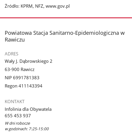
Żródło: KPRM, NFZ, www.gov.pl
stopka
Powiatowa Stacja Sanitarno-Epidemiologiczna w
Rawiczu
ADRES
Wały J. Dąbrowskiego 2
63-900 Rawicz
NIP 6991781383
Regon 411143394
KONTAKT
Infolinia dla Obywatela
655 453 937
W dni robocze
w godzinach: 7:25-15:00