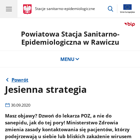
przejdź
gov.pl
Stacje sanitarno-epidemiologiczne
gov.pl
Stacje
do
sanitarno-
wyszukiwar
epidemiologiczne
Powiatowa Stacja Sanitarno-
Epidemiologiczna w Rawiczu
MENU
Powrót
Jesienna strategia
30.09.2020
Masz objawy? Dzwoń do lekarza POZ, a nie do
sanepidu, jak do tej pory! Ministerstwo Zdrowia
zmienia zasady kontaktowania się pacjentów, którzy
podejrzewają u siebie lub bliskich zakażenie wirusem