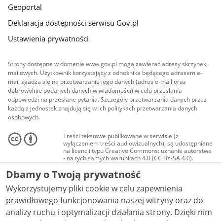
Geoportal
Deklaracja dostępności serwisu Gov.pl
Ustawienia prywatności
Strony dostępne w domenie www.gov.pl mogą zawierać adresy skrzynek
mailowych. Użytkownik korzystający z odnośnika będącego adresem e-
mail zgadza się na przetwarzanie jego danych (adres e-mail oraz
dobrowolnie podanych danych w wiadomości) w celu przesłania
odpowiedzi na przesłane pytania. Szczegóły przetwarzania danych przez
każdą z jednostek znajdują się w ich politykach przetwarzania danych
osobowych.
Treści tekstowe publikowane w serwisie (z
wyłączeniem treści audiowizualnych), są udostępniane
na licencji typu Creative Commons: uznanie autorstwa
- na tych samych warunkach 4.0 (CC BY-SA 4.0).
Materiały audiowizualne, w tym zdjęcia, materiały
Dbamy o Twoją prywatność
audio i wideo, są udostępniane na licencji typu
Creative Commons: uznanie autorstwa użycie
Wykorzystujemy pliki cookie w celu zapewnienia
niekomercyjne - bez utworów zależnych 4.0 (CC BY-
NC-ND 4.0), o ile nie jest to stwierdzone inaczej.
prawidłowego funkcjonowania naszej witryny oraz do
analizy ruchu i optymalizacji działania strony. Dzięki nim