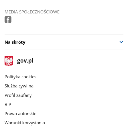
MEDIA SPOŁECZNOŚCIOWE:
Na skróty
stopka
Strona
gov.pl
gov.pl
główna
gov.pl
Polityka cookies
Służba cywilna
Profil zaufany
BIP
Prawa autorskie
Warunki korzystania