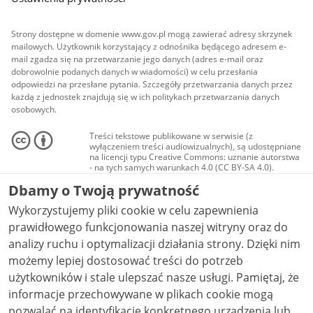
Strony dostępne w domenie www.gov.pl mogą zawierać adresy skrzynek
mailowych. Użytkownik korzystający z odnośnika będącego adresem e-
mail zgadza się na przetwarzanie jego danych (adres e-mail oraz
dobrowolnie podanych danych w wiadomości) w celu przesłania
odpowiedzi na przesłane pytania. Szczegóły przetwarzania danych przez
każdą z jednostek znajdują się w ich politykach przetwarzania danych
osobowych.
Treści tekstowe publikowane w serwisie (z
wyłączeniem treści audiowizualnych), są udostępniane
na licencji typu Creative Commons: uznanie autorstwa
- na tych samych warunkach 4.0 (CC BY-SA 4.0).
Materiały audiowizualne, w tym zdjęcia, materiały
Dbamy o Twoją prywatność
audio i wideo, są udostępniane na licencji typu
Creative Commons: uznanie autorstwa użycie
Wykorzystujemy pliki cookie w celu zapewnienia
niekomercyjne - bez utworów zależnych 4.0 (CC BY-
NC-ND 4.0), o ile nie jest to stwierdzone inaczej.
prawidłowego funkcjonowania naszej witryny oraz do
analizy ruchu i optymalizacji działania strony. Dzięki nim
możemy lepiej dostosować treści do potrzeb
użytkowników i stale ulepszać nasze usługi. Pamiętaj, że
informacje przechowywane w plikach cookie mogą
pozwalać na identyfikację konkretnego urządzenia lub