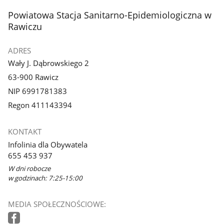
stopka
Powiatowa Stacja Sanitarno-Epidemiologiczna w
Rawiczu
ADRES
Wały J. Dąbrowskiego 2
63-900 Rawicz
NIP 6991781383
Regon 411143394
KONTAKT
Infolinia dla Obywatela
655 453 937
W dni robocze
w godzinach: 7:25-15:00
MEDIA SPOŁECZNOŚCIOWE: