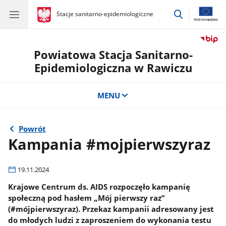
przejdź
gov.pl
Stacje sanitarno-epidemiologiczne
gov.pl
Stacje
do
sanitarno-
wyszukiwar
epidemiologiczne
Powiatowa Stacja Sanitarno-
Epidemiologiczna w Rawiczu
MENU
Powrót
Kampania #mojpierwszyraz
19.11.2024
Krajowe Centrum ds. AIDS rozpoczęło kampanię
społeczną pod hasłem „Mój pierwszy raz”
(#mójpierwszyraz). Przekaz kampanii adresowany jest
do młodych ludzi z zaproszeniem do wykonania testu