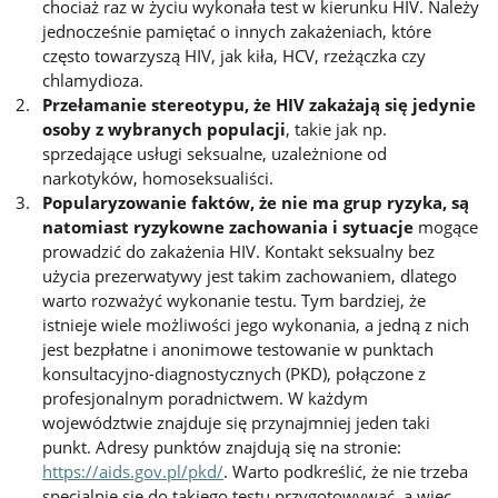
chociaż raz w życiu wykonała test w kierunku HIV. Należy
jednocześnie pamiętać o innych zakażeniach, które
często towarzyszą HIV, jak kiła, HCV, rzeżączka czy
chlamydioza.
Przełamanie stereotypu, że HIV zakażają się jedynie
osoby z wybranych populacji
, takie jak np.
sprzedające usługi seksualne, uzależnione od
narkotyków, homoseksualiści.
Popularyzowanie faktów, że nie ma grup ryzyka, są
natomiast ryzykowne zachowania i sytuacje
mogące
prowadzić do zakażenia HIV. Kontakt seksualny bez
użycia prezerwatywy jest takim zachowaniem, dlatego
warto rozważyć wykonanie testu. Tym bardziej, że
istnieje wiele możliwości jego wykonania, a jedną z nich
jest bezpłatne i anonimowe testowanie w punktach
konsultacyjno-diagnostycznych (PKD), połączone z
profesjonalnym poradnictwem. W każdym
województwie znajduje się przynajmniej jeden taki
punkt. Adresy punktów znajdują się na stronie:
https://aids.gov.pl/pkd/
. Warto podkreślić, że nie trzeba
specjalnie się do takiego testu przygotowywać, a więc