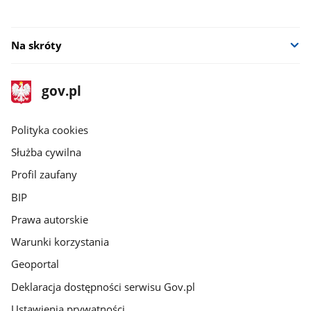
Na skróty
stopka
Strona
gov.pl
gov.pl
główna
gov.pl
Polityka cookies
Służba cywilna
Profil zaufany
BIP
Prawa autorskie
Warunki korzystania
Geoportal
Deklaracja dostępności serwisu Gov.pl
Ustawienia prywatności