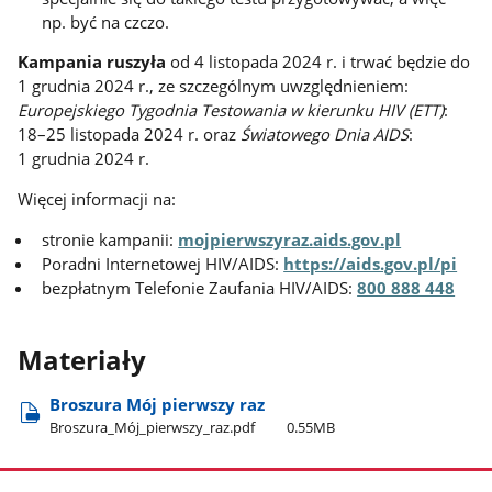
np. być na czczo.
Kampania ruszyła
od 4 listopada 2024 r. i trwać będzie do
1 grudnia 2024 r., ze szczególnym uwzględnieniem:
Europejskiego Tygodnia Testowania w kierunku HIV (ETT)
:
18–25 listopada 2024 r. oraz
Światowego Dnia AIDS
:
1 grudnia 2024 r.
Więcej informacji na:
stronie kampanii:
mojpierwszyraz.aids.gov.pl
Poradni Internetowej HIV/AIDS:
https://aids.gov.pl/pi
bezpłatnym Telefonie Zaufania HIV/AIDS:
800 888 448
Materiały
Broszura Mój pierwszy raz
Broszura​_Mój​_pierwszy​_raz.pdf
0.55MB