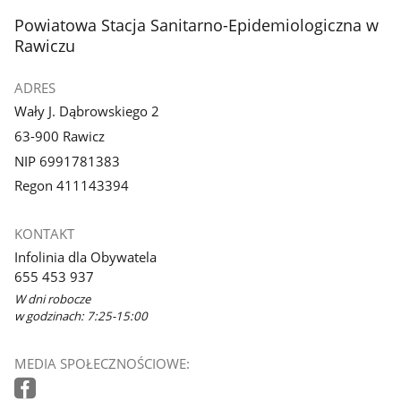
stopka
Powiatowa Stacja Sanitarno-Epidemiologiczna w
Rawiczu
ADRES
Wały J. Dąbrowskiego 2
63-900 Rawicz
NIP 6991781383
Regon 411143394
KONTAKT
Infolinia dla Obywatela
655 453 937
W dni robocze
w godzinach: 7:25-15:00
MEDIA SPOŁECZNOŚCIOWE: