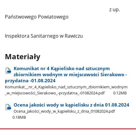
z up.
Państwowego Powiatowego
Inspektora Sanitarnego w Rawiczu
Materiały
Komunikat nr 4 Kąpielisko nad sztucznym
zbiornikiem wodnym w miejscowości Sierakowo -
przydatna -01.08.2024
Komunikat​_​_nr​_4​_Kąpielisko​_nad​_sztucznym​_zbiornikiem​_wodnym​
_w​_miejscowości​_Sierakowo​_-przydatna​_-01082024.pdf
0.12MB
Ocena jakości wody w kąpielisku z dnia 01.08.2024
Ocena​_jakości​_wody​_w​_kąpielisku​_z​_dnia​_01082024.pdf
0.18MB