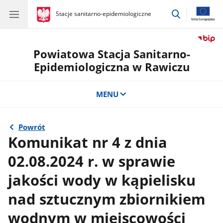
przejdź
gov.pl
Stacje sanitarno-epidemiologiczne
gov.pl
Stacje
do
sanitarno-
wyszukiwar
epidemiologiczne
Powiatowa Stacja Sanitarno-
Epidemiologiczna w Rawiczu
MENU
Powrót
Komunikat nr 4 z dnia
02.08.2024 r. w sprawie
jakości wody w kąpielisku
nad sztucznym zbiornikiem
wodnym w miejscowości