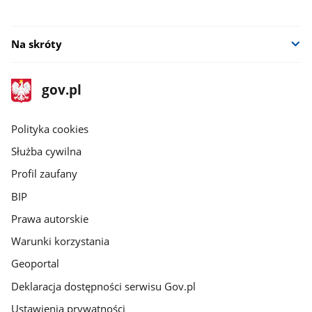
Na skróty
stopka
Strona
gov.pl
gov.pl
główna
gov.pl
Polityka cookies
Służba cywilna
Profil zaufany
BIP
Prawa autorskie
Warunki korzystania
Geoportal
Deklaracja dostępności serwisu Gov.pl
Ustawienia prywatności