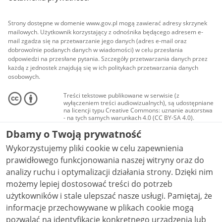
Strony dostępne w domenie www.gov.pl mogą zawierać adresy skrzynek
mailowych. Użytkownik korzystający z odnośnika będącego adresem e-
mail zgadza się na przetwarzanie jego danych (adres e-mail oraz
dobrowolnie podanych danych w wiadomości) w celu przesłania
odpowiedzi na przesłane pytania. Szczegóły przetwarzania danych przez
każdą z jednostek znajdują się w ich politykach przetwarzania danych
osobowych.
Treści tekstowe publikowane w serwisie (z
wyłączeniem treści audiowizualnych), są udostępniane
na licencji typu Creative Commons: uznanie autorstwa
- na tych samych warunkach 4.0 (CC BY-SA 4.0).
Materiały audiowizualne, w tym zdjęcia, materiały
Dbamy o Twoją prywatność
audio i wideo, są udostępniane na licencji typu
Creative Commons: uznanie autorstwa użycie
Wykorzystujemy pliki cookie w celu zapewnienia
niekomercyjne - bez utworów zależnych 4.0 (CC BY-
NC-ND 4.0), o ile nie jest to stwierdzone inaczej.
prawidłowego funkcjonowania naszej witryny oraz do
analizy ruchu i optymalizacji działania strony. Dzięki nim
możemy lepiej dostosować treści do potrzeb
użytkowników i stale ulepszać nasze usługi. Pamiętaj, że
informacje przechowywane w plikach cookie mogą
pozwalać na identyfikację konkretnego urządzenia lub