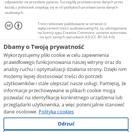
odpowiedzi na przesłane pytania. Szczegóły przetwarzania danych przez
każdą z jednostek znajdują się w ich politykach przetwarzania danych
osobowych.
Treści tekstowe publikowane w serwisie (z
wyłączeniem treści audiowizualnych), są udostępniane
na licencji typu Creative Commons: uznanie autorstwa
- na tych samych warunkach 4.0 (CC BY-SA 4.0).
Materiały audiowizualne, w tym zdjęcia, materiały
Dbamy o Twoją prywatność
audio i wideo, są udostępniane na licencji typu
Creative Commons: uznanie autorstwa użycie
Wykorzystujemy pliki cookie w celu zapewnienia
niekomercyjne - bez utworów zależnych 4.0 (CC BY-
NC-ND 4.0), o ile nie jest to stwierdzone inaczej.
prawidłowego funkcjonowania naszej witryny oraz do
analizy ruchu i optymalizacji działania strony. Dzięki nim
możemy lepiej dostosować treści do potrzeb
użytkowników i stale ulepszać nasze usługi. Pamiętaj, że
informacje przechowywane w plikach cookie mogą
pozwalać na identyfikację konkretnego urządzenia lub
przeglądarki użytkownika, a więc potencjalnie stanowić
dane osobowe.
Polityka cookies
Odrzuć