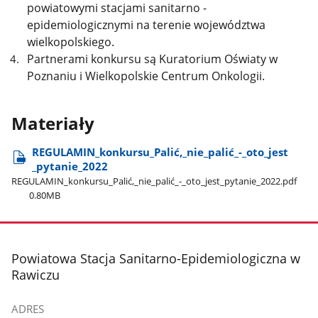
powiatowymi stacjami sanitarno -
epidemiologicznymi na terenie województwa
wielkopolskiego.
Partnerami konkursu są Kuratorium Oświaty w
Poznaniu i Wielkopolskie Centrum Onkologii.
Materiały
REGULAMIN​_konkursu​_Palić,​_nie​_palić​_-​_oto​_jest​
_pytanie​_2022
REGULAMIN​_konkursu​_Palić,​_nie​_palić​_-​_oto​_jest​_pytanie​_2022.pdf
0.80MB
stopka
Powiatowa Stacja Sanitarno-Epidemiologiczna w
Rawiczu
ADRES