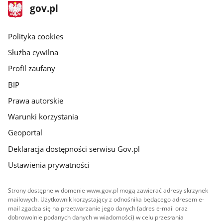
stopka
Strona
gov.pl
gov.pl
główna
gov.pl
Polityka cookies
Służba cywilna
Profil zaufany
BIP
Prawa autorskie
Warunki korzystania
Geoportal
Deklaracja dostępności serwisu Gov.pl
Ustawienia prywatności
Strony dostępne w domenie www.gov.pl mogą zawierać adresy skrzynek
mailowych. Użytkownik korzystający z odnośnika będącego adresem e-
mail zgadza się na przetwarzanie jego danych (adres e-mail oraz
dobrowolnie podanych danych w wiadomości) w celu przesłania