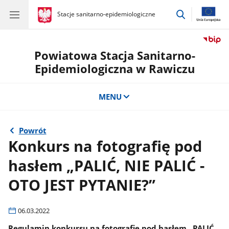
przejdź
gov.pl
Stacje sanitarno-epidemiologiczne
gov.pl
Stacje
do
sanitarno-
wyszukiwar
epidemiologiczne
Powiatowa Stacja Sanitarno-
Epidemiologiczna w Rawiczu
MENU
Powrót
Konkurs na fotografię pod
hasłem „PALIĆ, NIE PALIĆ -
OTO JEST PYTANIE?”
06.03.2022
Regulamin konkursu na fotografię pod hasłem „PALIĆ,