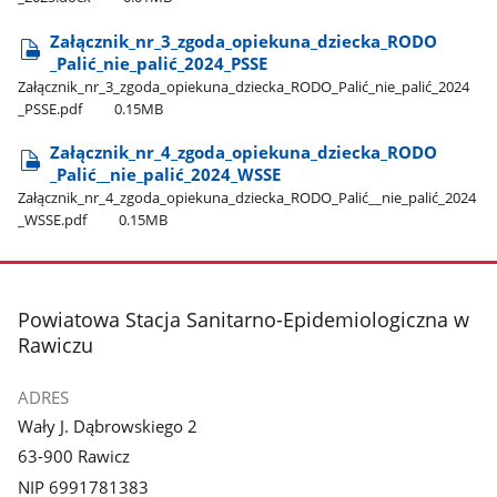
Załącznik​_nr​_3​_zgoda​_opiekuna​_dziecka​_RODO​
_Palić​_nie​_palić​_2024​_PSSE
Załącznik​_nr​_3​_zgoda​_opiekuna​_dziecka​_RODO​_Palić​_nie​_palić​_2024​
_PSSE.pdf
0.15MB
Załącznik​_nr​_4​_zgoda​_opiekuna​_dziecka​_RODO​
_Palić​_​_nie​_palić​_2024​_WSSE
Załącznik​_nr​_4​_zgoda​_opiekuna​_dziecka​_RODO​_Palić​_​_nie​_palić​_2024​
_WSSE.pdf
0.15MB
stopka
Powiatowa Stacja Sanitarno-Epidemiologiczna w
Rawiczu
ADRES
Wały J. Dąbrowskiego 2
63-900 Rawicz
NIP 6991781383