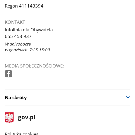
Regon 411143394
KONTAKT
Infolinia dla Obywatela
655 453 937
W dni robocze
w godzinach: 7:25-15:00
MEDIA SPOŁECZNOŚCIOWE:
Na skróty
stopka
Strona
gov.pl
gov.pl
główna
gov.pl
Polityka cookies