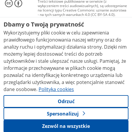
Treści tekstowe publikowane w serwisie (z
wyłączeniem treści audiowizualnych), są udostępniane
na licencji typu Creative Commons: uznanie autorstwa
- na tych samych warunkach 4.0 (CC BY-SA 4.0).
Materiały audiowizualne, w tym zdjęcia, materiały
Dbamy o Twoją prywatność
audio i wideo, są udostępniane na licencji typu
Creative Commons: uznanie autorstwa użycie
Wykorzystujemy pliki cookie w celu zapewnienia
niekomercyjne - bez utworów zależnych 4.0 (CC BY-
NC-ND 4.0), o ile nie jest to stwierdzone inaczej.
prawidłowego funkcjonowania naszej witryny oraz do
analizy ruchu i optymalizacji działania strony. Dzięki nim
możemy lepiej dostosować treści do potrzeb
użytkowników i stale ulepszać nasze usługi. Pamiętaj, że
informacje przechowywane w plikach cookie mogą
pozwalać na identyfikację konkretnego urządzenia lub
przeglądarki użytkownika, a więc potencjalnie stanowić
dane osobowe.
Polityka cookies
Odrzuć
Spersonalizuj
Zezwól na wszystkie