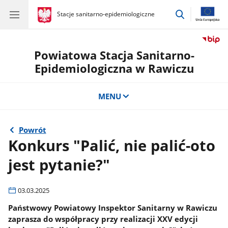
przejdź
gov.pl
Stacje sanitarno-epidemiologiczne
gov.pl
Stacje
do
sanitarno-
wyszukiwar
epidemiologiczne
Powiatowa Stacja Sanitarno-
Epidemiologiczna w Rawiczu
MENU
Powrót
Konkurs "Palić, nie palić-oto
jest pytanie?"
03.03.2025
Państwowy Powiatowy Inspektor Sanitarny w Rawiczu
zaprasza do współpracy przy realizacji XXV edycji