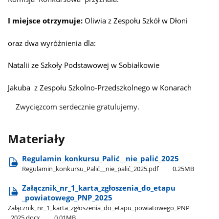
I miejsce otrzymuje:
Oliwia z Zespołu Szkół w Dłoni
oraz dwa wyróżnienia dla:
Natalii ze Szkoły Podstawowej w Sobiałkowie
Jakuba z Zespołu Szkolno-Przedszkolnego w Konarach
Zwycięzcom serdecznie gratulujemy.
Materiały
Regulamin​_konkursu​_Palić​_​_nie​_palić​_2025
Regulamin​_konkursu​_Palić​_​_nie​_palić​_2025.pdf
0.25MB
Załącznik​_nr​_1​_karta​_zgłoszenia​_do​_etapu​
_powiatowego​_PNP​_2025
Załącznik​_nr​_1​_karta​_zgłoszenia​_do​_etapu​_powiatowego​_PNP​
_2025.docx
0.01MB