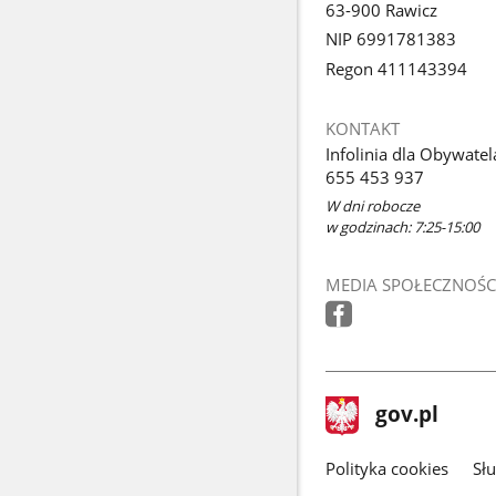
63-900 Rawicz
NIP 6991781383
Regon 411143394
KONTAKT
Infolinia dla Obywatel
655 453 937
W dni robocze
w godzinach: 7:25-15:00
MEDIA SPOŁECZNOŚC
stopka
Strona
gov.pl
gov.pl
główna
gov.pl
Polityka cookies
Sł