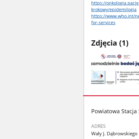
https://onkologia.pac
krokowy/epidemilogia
https://www.who.int/n
for-services
Zdjęcia (1)
Pokaż
zdjęcie
1
z
stopka
Powiatowa Stacja 
galerii.
ADRES
Wały J. Dąbrowskiego