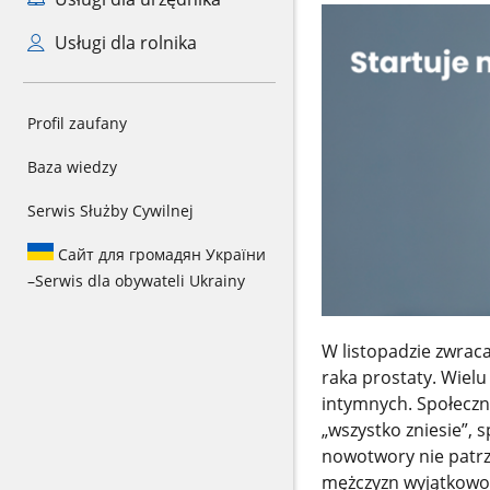
Usługi dla rolnika
Profil zaufany
Baza wiedzy
Serwis Służby Cywilnej
Сайт для громадян України
–
Serwis dla obywateli Ukrainy
W listopadzie zwrac
raka prostaty. Wiel
intymnych. Społeczny
„wszystko zniesie”, 
nowotwory nie patrzą
mężczyzn wyjątkowo c