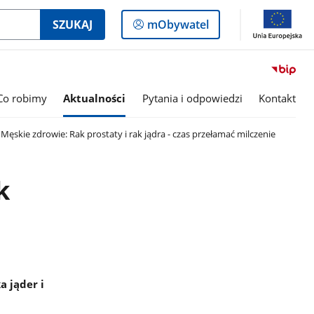
Logowanie
SZUKAJ
mObywatel
do
panelu
Co robimy
Aktualności
Pytania i odpowiedzi
Kontakt
Męskie zdrowie: Rak prostaty i rak jądra - czas przełamać milczenie
k
a jąder i