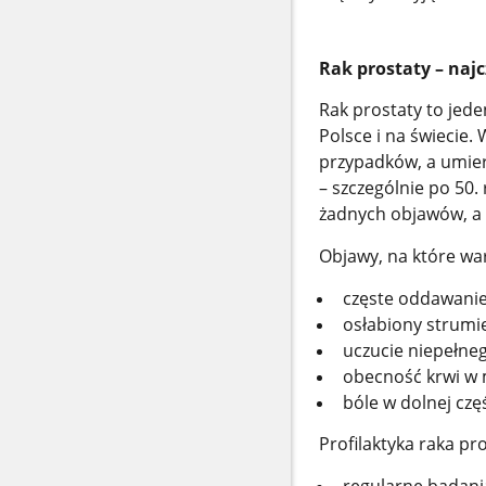
Rak prostaty – naj
Rak prostaty to jed
Polsce i na świecie
przypadków, a umier
– szczególnie po 50.
żadnych objawów, a 
Objawy, na które wa
częste oddawanie
osłabiony strumi
uczucie niepełne
obecność krwi w 
bóle w dolnej czę
Profilaktyka raka pro
regularne badania