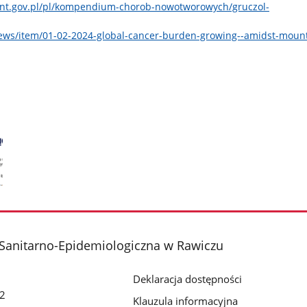
jent.gov.pl/pl/kompendium-chorob-nowotworowych/gruczol-
ews/item/01-02-2024-global-cancer-burden-growing--amidst-moun
Sanitarno-Epidemiologiczna w Rawiczu
Deklaracja dostępności
 2
Klauzula informacyjna