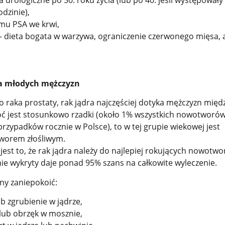
odzinie),
mu PSA we krwi,
a – dieta bogata w warzywa, ograniczenie czerwonego mięsa,
ba młodych mężczyzn
 raka prostaty, rak jądra najczęściej dotyka mężczyzn międz
hoć jest stosunkowo rzadki (około 1% wszystkich nowotworó
przypadków rocznie w Polsce), to w tej grupie wiekowej jest
worem złośliwym.
est to, że rak jądra należy do najlepiej rokujących nowotwo
e wykryty daje ponad 95% szans na całkowite wyleczenie.
ny zaniepokoić:
b zgrubienie w jądrze,
 lub obrzęk w mosznie,