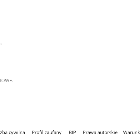
a
IOWE:
użba cywilna
Profil zaufany
BIP
Prawa autorskie
Warunki