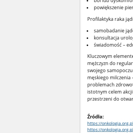
ból lub dyskomfor
powiększenie pier
Profilaktyka raka jąd
samobadanie jąder
konsultacja urol
świadomość – edu
Kluczowym elementem
mężczyzn do regular
swojego samopoczuc
męskiego milczenia –
problemach zdrowot
istotnym celem akcj
przestrzeni do otwa
Źródła:
https://onkologia.org.
https://onkologia.org.