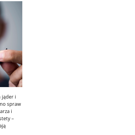
jąder i
ono spraw
arza i
stety –
ają