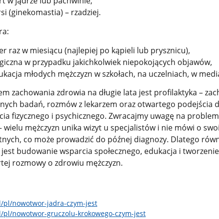
t w jądrze lub pachwinie,
si (ginekomastia) – rzadziej.
ra:
 raz w miesiącu (najlepiej po kąpieli lub prysznicu),
ogiczna w przypadku jakichkolwiek niepokojących objawów,
kacja młodych mężczyzn w szkołach, na uczelniach, w medi
 zachowania zdrowia na długie lata jest profilaktyka – zac
nych badań, rozmów z lekarzem oraz otwartego podejścia 
ia fizycznego i psychicznego. Zwracajmy uwagę na problem
 wielu mężczyzn unika wizyt u specjalistów i nie mówi o swo
nych, co może prowadzić do późnej diagnozy. Dlatego równ
i jest budowanie wsparcia społecznego, edukacja i tworzenie
rtej rozmowy o zdrowiu mężczyzn.
pl/pl/nowotwor-jadra-czym-jest
pl/pl/nowotwor-gruczolu-krokowego-czym-jest