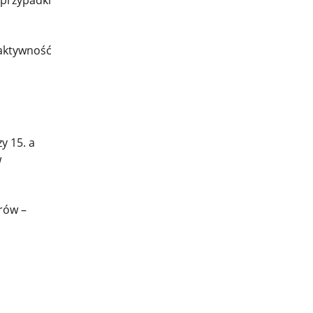
 aktywność
y 15. a
w
rów –