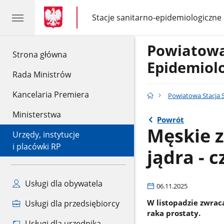
gov.pl
gov.pl
Stacje sanitarno-epidemiologiczne
gov.pl
Stacje
sanitarno-
epidemiologiczne
Powiatowa
gov.pl
Strona główna
Epidemiol
Rada Ministrów
Kancelaria Premiera
Powiatowa Stacja 
Ministerstwa
Powrót
Męskie z
Urzędy, instytucje
i placówki RP
jądra - 
Usługi dla obywatela
06.11.2025
W listopadzie zwrac
Usługi dla przedsiębiorcy
raka prostaty.
Usługi dla urzędnika