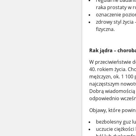
raka prostaty w r
oznaczenie pozio
zdrowy styl życi
fizyczna.
Rak jądra – choro
W przeciwieństwie do
40. rokiem życia. C
mężczyzn, ok. 1 100 
najczęstszym nowot
Dobrą wiadomością j
odpowiednio wcześni
Objawy, które powin
bezbolesny guz lu
uczucie ciężkości