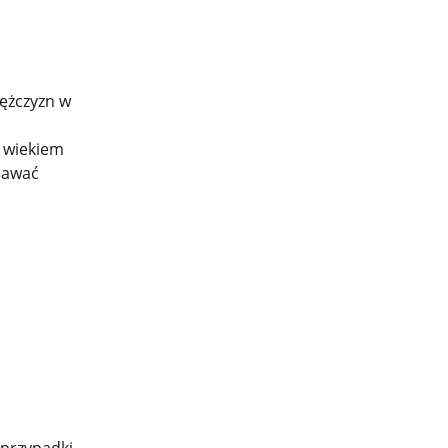
ężczyzn w
z wiekiem
 dawać
 przypadki