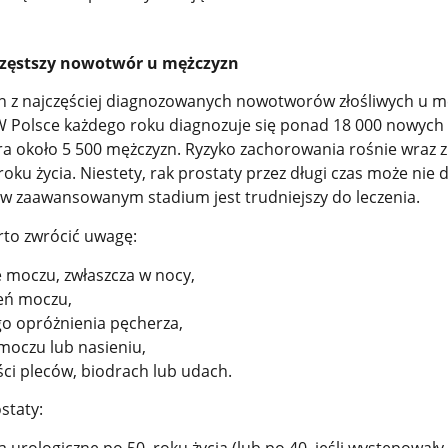
częstszy nowotwór u mężczyzn
en z najczęściej diagnozowanych nowotworów złośliwych u m
. W Polsce każdego roku diagnozuje się ponad 18 000 nowych
a około 5 500 mężczyzn. Ryzyko zachorowania rośnie wraz 
 roku życia. Niestety, rak prostaty przez długi czas może nie
w zaawansowanym stadium jest trudniejszy do leczenia.
rto zwrócić uwagę:
 moczu, zwłaszcza w nocy,
eń moczu,
go opróżnienia pęcherza,
moczu lub nasieniu,
ści pleców, biodrach lub udach.
staty:
 urologiczne po 50. roku życia (lub po 40. jeśli występowały