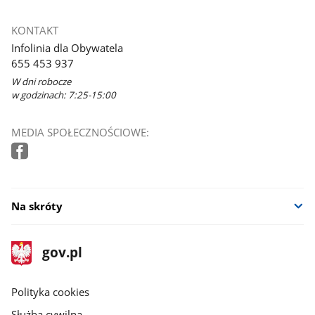
KONTAKT
Infolinia dla Obywatela
655 453 937
W dni robocze
w godzinach: 7:25-15:00
MEDIA SPOŁECZNOŚCIOWE:
Na skróty
stopka
Strona
gov.pl
gov.pl
główna
gov.pl
Polityka cookies
Służba cywilna