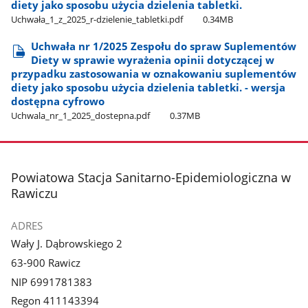
diety jako sposobu użycia dzielenia tabletki.
Uchwała​_1​_z​_2025​_r-dzielenie​_tabletki.pdf
0.34MB
Uchwała nr 1/2025 Zespołu do spraw Suplementów
Diety w sprawie wyrażenia opinii dotyczącej w
przypadku zastosowania w oznakowaniu suplementów
diety jako sposobu użycia dzielenia tabletki. - wersja
dostępna cyfrowo
Uchwala​_nr​_1​_2025​_dostepna.pdf
0.37MB
stopka
Powiatowa Stacja Sanitarno-Epidemiologiczna w
Rawiczu
ADRES
Wały J. Dąbrowskiego 2
63-900 Rawicz
NIP 6991781383
Regon 411143394