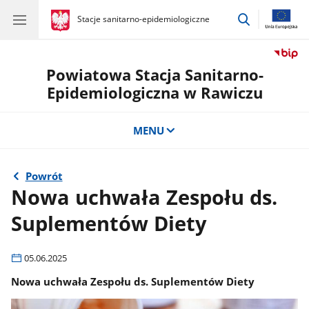
przejdź
gov.pl
Stacje sanitarno-epidemiologiczne
gov.pl
Stacje
do
sanitarno-
wyszukiwar
epidemiologiczne
Powiatowa Stacja Sanitarno-
Epidemiologiczna w Rawiczu
MENU
Powrót
Nowa uchwała Zespołu ds.
Suplementów Diety
05.06.2025
Nowa uchwała Zespołu ds. Suplementów Diety