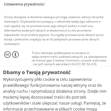
Ustawienia prywatności
Strony dostępne w domenie www.gov.pl mogą zawierać adresy skrzynek
mailowych. Użytkownik korzystający z odnośnika będącego adresem e-
mail zgadza się na przetwarzanie jego danych (adres e-mail oraz
dobrowolnie podanych danych w wiadomości) w celu przesłania
odpowiedzi na przesłane pytania. Szczegóły przetwarzania danych przez
każdą z jednostek znajdują się w ich politykach przetwarzania danych
osobowych.
Treści tekstowe publikowane w serwisie (z
wyłączeniem treści audiowizualnych), są udostępniane
na licencji typu Creative Commons: uznanie autorstwa
- na tych samych warunkach 4.0 (CC BY-SA 4.0).
Materiały audiowizualne, w tym zdjęcia, materiały
Dbamy o Twoją prywatność
audio i wideo, są udostępniane na licencji typu
Creative Commons: uznanie autorstwa użycie
Wykorzystujemy pliki cookie w celu zapewnienia
niekomercyjne - bez utworów zależnych 4.0 (CC BY-
NC-ND 4.0), o ile nie jest to stwierdzone inaczej.
prawidłowego funkcjonowania naszej witryny oraz do
analizy ruchu i optymalizacji działania strony. Dzięki nim
możemy lepiej dostosować treści do potrzeb
użytkowników i stale ulepszać nasze usługi. Pamiętaj, że
informacje przechowywane w plikach cookie mogą