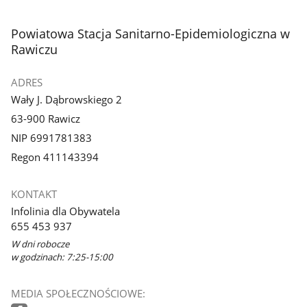
stopka
Powiatowa Stacja Sanitarno-Epidemiologiczna w
Rawiczu
ADRES
Wały J. Dąbrowskiego 2
63-900 Rawicz
NIP 6991781383
Regon 411143394
KONTAKT
Infolinia dla Obywatela
655 453 937
W dni robocze
w godzinach: 7:25-15:00
MEDIA SPOŁECZNOŚCIOWE: