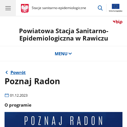
przejdź
gov.pl
Stacje sanitarno-epidemiologiczne
gov.pl
Stacje
do
sanitarno-
wyszukiwar
epidemiologiczne
Powiatowa Stacja Sanitarno-
Epidemiologiczna w Rawiczu
MENU
Powrót
Poznaj Radon
01.12.2023
O programie