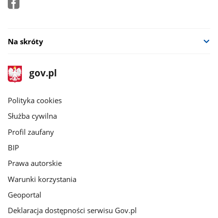
Na skróty
stopka
Strona
gov.pl
gov.pl
główna
gov.pl
Polityka cookies
Służba cywilna
Profil zaufany
BIP
Prawa autorskie
Warunki korzystania
Geoportal
Deklaracja dostępności serwisu Gov.pl