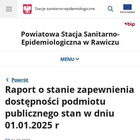
przejdź
gov.pl
Stacje sanitarno-epidemiologiczne
gov.pl
Stacje
do
sanitarno-
wyszukiwar
epidemiologiczne
Powiatowa Stacja Sanitarno-
Epidemiologiczna w Rawiczu
MENU
Powrót
Raport o stanie zapewnienia
dostępności podmiotu
publicznego stan w dniu
01.01.2025 r