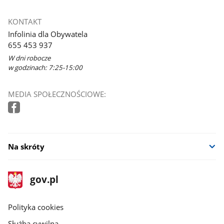
KONTAKT
Infolinia dla Obywatela
655 453 937
W dni robocze
w godzinach: 7:25-15:00
MEDIA SPOŁECZNOŚCIOWE:
Na skróty
stopka
Strona
gov.pl
gov.pl
główna
gov.pl
Polityka cookies
Służba cywilna