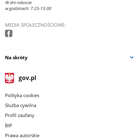
W dni robocze
w godzinach: 7:25-15:00
MEDIA SPOŁECZNOŚCIOWE:
Na skróty
stopka
Strona
gov.pl
gov.pl
główna
gov.pl
Polityka cookies
Służba cywilna
Profil zaufany
BIP
Prawa autorskie