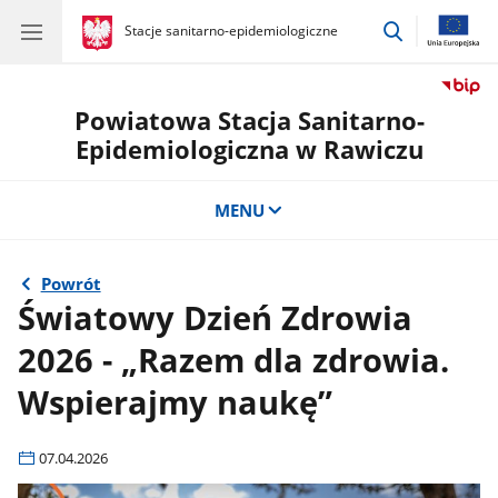
przejdź
gov.pl
Stacje sanitarno-epidemiologiczne
gov.pl
Stacje
do
sanitarno-
wyszukiwar
epidemiologiczne
Powiatowa Stacja Sanitarno-
Epidemiologiczna w Rawiczu
MENU
Powrót
Światowy Dzień Zdrowia
2026 - „Razem dla zdrowia.
Wspierajmy naukę”
07.04.2026