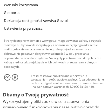
Warunki korzystania
Geoportal
Deklaracja dostępności serwisu Gov.pl
Ustawienia prywatności
Strony dostępne w domenie www.gov.pl mogą zawierać adresy skrzynek
mailowych. Użytkownik korzystający z odnośnika będącego adresem e-
mail zgadza się na przetwarzanie jego danych (adres e-mail oraz
dobrowolnie podanych danych w wiadomości) w celu przesłania
odpowiedzi na przesłane pytania. Szczegóły przetwarzania danych przez
każdą z jednostek znajdują się w ich politykach przetwarzania danych
osobowych.
Treści tekstowe publikowane w serwisie (z
wyłączeniem treści audiowizualnych), są udostępniane
na licencji typu Creative Commons: uznanie autorstwa
- na tych samych warunkach 4.0 (CC BY-SA 4.0).
Materiały audiowizualne, w tym zdjęcia, materiały
Dbamy o Twoją prywatność
audio i wideo, są udostępniane na licencji typu
Creative Commons: uznanie autorstwa użycie
Wykorzystujemy pliki cookie w celu zapewnienia
niekomercyjne - bez utworów zależnych 4.0 (CC BY-
NC-ND 4.0), o ile nie jest to stwierdzone inaczej.
prawidłowego funkcjonowania naszej witryny oraz do