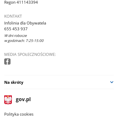
Regon 411143394
KONTAKT
Infolinia dla Obywatela
655 453 937
W dni robocze
w godzinach: 7:25-15:00
MEDIA SPOŁECZNOŚCIOWE:
Na skróty
stopka
Strona
gov.pl
gov.pl
główna
gov.pl
Polityka cookies