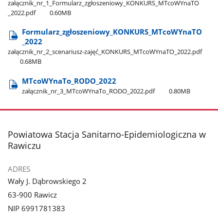
załącznik​_nr​_1​_Formularz​_zgłoszeniowy​_KONKURS​_MTcoWYnaTO​
_2022.pdf
0.60MB
Formularz​_zgłoszeniowy​_KONKURS​_MTcoWYnaTO​
_2022
załącznik​_nr​_2​_scenariusz-zajęć​_KONKURS​_MTcoWYnaTO​_2022.pdf
0.68MB
MTcoWYnaTo​_RODO​_2022
załącznik​_nr​_3​_MTcoWYnaTo​_RODO​_2022.pdf
0.80MB
stopka
Powiatowa Stacja Sanitarno-Epidemiologiczna w
Rawiczu
ADRES
Wały J. Dąbrowskiego 2
63-900 Rawicz
NIP 6991781383