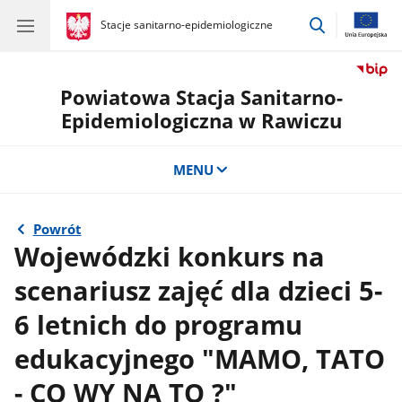
przejdź
gov.pl
Stacje sanitarno-epidemiologiczne
gov.pl
Stacje
do
sanitarno-
wyszukiwar
epidemiologiczne
Powiatowa Stacja Sanitarno-
Epidemiologiczna w Rawiczu
MENU
Powrót
Wojewódzki konkurs na
scenariusz zajęć dla dzieci 5-
6 letnich do programu
edukacyjnego "MAMO, TATO
- CO WY NA TO ?"