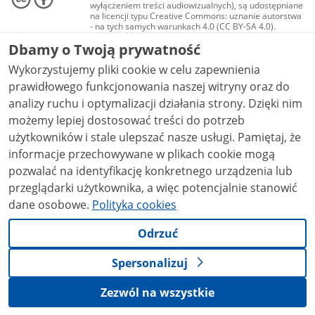
wyłączeniem treści audiowizualnych), są udostępniane
na licencji typu Creative Commons: uznanie autorstwa
- na tych samych warunkach 4.0 (CC BY-SA 4.0).
Materiały audiowizualne, w tym zdjęcia, materiały
Dbamy o Twoją prywatność
audio i wideo, są udostępniane na licencji typu
Creative Commons: uznanie autorstwa użycie
Wykorzystujemy pliki cookie w celu zapewnienia
niekomercyjne - bez utworów zależnych 4.0 (CC BY-
NC-ND 4.0), o ile nie jest to stwierdzone inaczej.
prawidłowego funkcjonowania naszej witryny oraz do
analizy ruchu i optymalizacji działania strony. Dzięki nim
możemy lepiej dostosować treści do potrzeb
użytkowników i stale ulepszać nasze usługi. Pamiętaj, że
informacje przechowywane w plikach cookie mogą
pozwalać na identyfikację konkretnego urządzenia lub
przeglądarki użytkownika, a więc potencjalnie stanowić
dane osobowe.
Polityka cookies
Odrzuć
Spersonalizuj
Zezwól na wszystkie