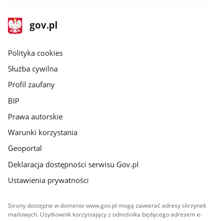
stopka
Strona
gov.pl
gov.pl
główna
gov.pl
Polityka cookies
Służba cywilna
Profil zaufany
BIP
Prawa autorskie
Warunki korzystania
Geoportal
Deklaracja dostępności serwisu Gov.pl
Ustawienia prywatności
Strony dostępne w domenie www.gov.pl mogą zawierać adresy skrzynek
mailowych. Użytkownik korzystający z odnośnika będącego adresem e-