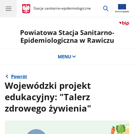
przejdź
gov.pl
Stacje sanitarno-epidemiologiczne
gov.pl
Stacje
do
sanitarno-
wyszukiwar
epidemiologiczne
Powiatowa Stacja Sanitarno-
Epidemiologiczna w Rawiczu
MENU
Powrót
Wojewódzki projekt
edukacyjny: "Talerz
zdrowego żywienia"