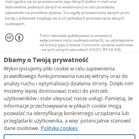
mail zgadza się na przetwarzanie jego danych (adres e-mail oraz
dobrowolnie podanych danych w wiadomości) w celu przesłania
odpowiedzi na przesłane pytania. Szczegóły przetwarzania danych przez
każdą z jednostek znajdują się w ich politykach przetwarzania danych
osobowych.
Treści tekstowe publikowane w serwisie (z
wyłączeniem treści audiowizualnych), są udostępniane
na licencji typu Creative Commons: uznanie autorstwa
- na tych samych warunkach 4.0 (CC BY-SA 4.0).
Materiały audiowizualne, w tym zdjęcia, materiały
Dbamy o Twoją prywatność
audio i wideo, są udostępniane na licencji typu
Creative Commons: uznanie autorstwa użycie
Wykorzystujemy pliki cookie w celu zapewnienia
niekomercyjne - bez utworów zależnych 4.0 (CC BY-
NC-ND 4.0), o ile nie jest to stwierdzone inaczej.
prawidłowego funkcjonowania naszej witryny oraz do
analizy ruchu i optymalizacji działania strony. Dzięki nim
możemy lepiej dostosować treści do potrzeb
użytkowników i stale ulepszać nasze usługi. Pamiętaj, że
informacje przechowywane w plikach cookie mogą
pozwalać na identyfikację konkretnego urządzenia lub
przeglądarki użytkownika, a więc potencjalnie stanowić
dane osobowe.
Polityka cookies