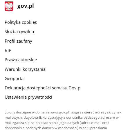
stopka
Strona
gov.pl
gov.pl
główna
gov.pl
Polityka cookies
Służba cywilna
Profil zaufany
BIP
Prawa autorskie
Warunki korzystania
Geoportal
Deklaracja dostępności serwisu Gov.pl
Ustawienia prywatności
Strony dostępne w domenie www.gov.pl mogą zawierać adresy skrzynek
mailowych. Użytkownik korzystający z odnośnika będącego adresem e-
mail zgadza się na przetwarzanie jego danych (adres e-mail oraz
dobrowolnie podanych danych w wiadomości) w celu przesłania