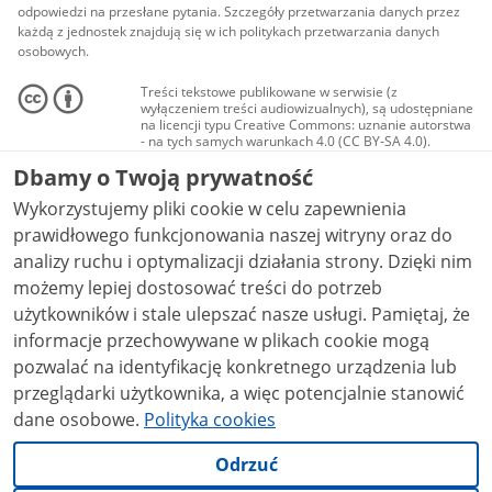
odpowiedzi na przesłane pytania. Szczegóły przetwarzania danych przez
każdą z jednostek znajdują się w ich politykach przetwarzania danych
osobowych.
Treści tekstowe publikowane w serwisie (z
wyłączeniem treści audiowizualnych), są udostępniane
na licencji typu Creative Commons: uznanie autorstwa
- na tych samych warunkach 4.0 (CC BY-SA 4.0).
Materiały audiowizualne, w tym zdjęcia, materiały
Dbamy o Twoją prywatność
audio i wideo, są udostępniane na licencji typu
Creative Commons: uznanie autorstwa użycie
Wykorzystujemy pliki cookie w celu zapewnienia
niekomercyjne - bez utworów zależnych 4.0 (CC BY-
NC-ND 4.0), o ile nie jest to stwierdzone inaczej.
prawidłowego funkcjonowania naszej witryny oraz do
analizy ruchu i optymalizacji działania strony. Dzięki nim
możemy lepiej dostosować treści do potrzeb
użytkowników i stale ulepszać nasze usługi. Pamiętaj, że
informacje przechowywane w plikach cookie mogą
pozwalać na identyfikację konkretnego urządzenia lub
przeglądarki użytkownika, a więc potencjalnie stanowić
dane osobowe.
Polityka cookies
Odrzuć