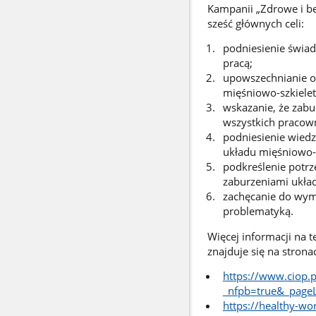
Kampanii „Zdrowe i be
sześć głównych celi:
podniesienie świa
pracą;
upowszechnianie o
mięśniowo-szkiele
wskazanie, że zab
wszystkich pracow
podniesienie wiedz
układu mięśniowo-
podkreślenie potrz
zaburzeniami ukła
zachęcanie do wymi
problematyką.
Więcej informacji na 
znajduje się na strona
https://www.ciop.
_nfpb=true&_pag
https://healthy-wo