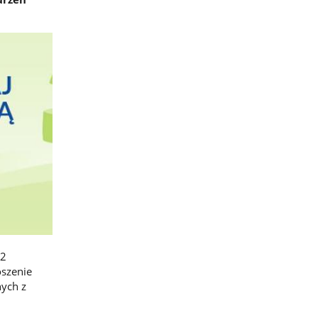
22
oszenie
ych z