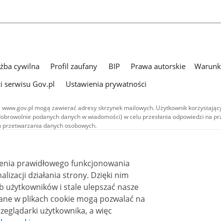
użba cywilna
Profil zaufany
BIP
Prawa autorskie
Warunki
i serwisu Gov.pl
Ustawienia prywatności
 www.gov.pl mogą zawierać adresy skrzynek mailowych. Użytkownik korzystający
dobrowolnie podanych danych w wiadomości) w celu przesłania odpowiedzi na prz
ach przetwarzania danych osobowych.
we publikowane w serwisie (z wyłączeniem treści audiowizualnych), są
 na licencji typu Creative Commons: uznanie autorstwa - na tych samych
 (CC BY-SA 4.0). Materiały audiowizualne, w tym zdjęcia, materiały audio i wideo
ienia prawidłowego funkcjonowania
ane na licencji typu Creative Commons: uznanie autorstwa użycie niekomercyjne 
ależnych 4.0 (CC BY-NC-ND 4.0), o ile nie jest to stwierdzone inaczej.
i działania strony. Dzięki nim
 użytkowników i stale ulepszać nasze
zeglądarki użytkownika, a więc