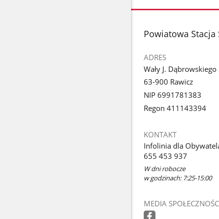
zdjęcie
1
z
stopka
Powiatowa Stacja 
galerii.
ADRES
Wały J. Dąbrowskiego
63-900 Rawicz
NIP 6991781383
Regon 411143394
KONTAKT
Infolinia dla Obywatel
655 453 937
W dni robocze
w godzinach: 7:25-15:00
MEDIA SPOŁECZNOŚC