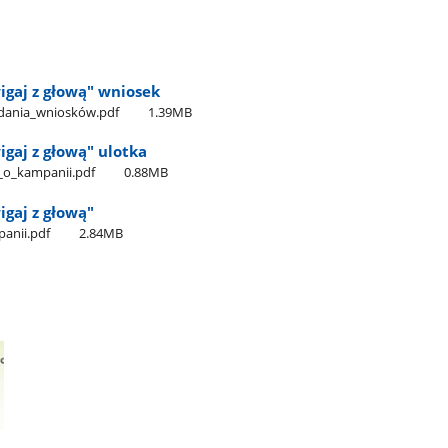
igaj z głową" wniosek
adania​_wniosków.pdf
1.39MB
gaj z głową" ulotka
_o​_kampanii.pdf
0.88MB
gaj z głową"
anii.pdf
2.84MB