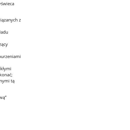
yświeca
iązanych z
ładu
zący
burzeniami
ekłymi
konać;
nymi tą
ową”