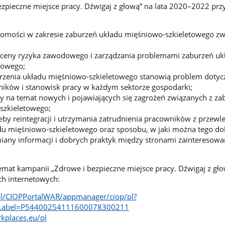
zpieczne miejsce pracy. Dźwigaj z głową” na lata 2020–2022 prz
domości w zakresie zaburzeń układu mięśniowo-szkieletowego zw
ceny ryzyka zawodowego i zarządzania problemami zaburzeń uk
towego;
urzenia układu mięśniowo-szkieletowego stanowią problem dotyc
ników i stanowisk pracy w każdym sektorze gospodarki;
y na temat nowych i pojawiających się zagrożeń związanych z za
szkieletowego;
eby reintegracji i utrzymania zatrudnienia pracowników z przewl
du mięśniowo-szkieletowego oraz sposobu, w jaki można tego do
any informacji i dobrych praktyk między stronami zainteresowa
temat kampanii „Zdrowe i bezpieczne miejsce pracy. Dźwigaj z gł
ch internetowych:
pl/CIOPPortalWAR/appmanager/ciop/pl?
eLabel=P54400254111600078300211
rkplaces.eu/pl