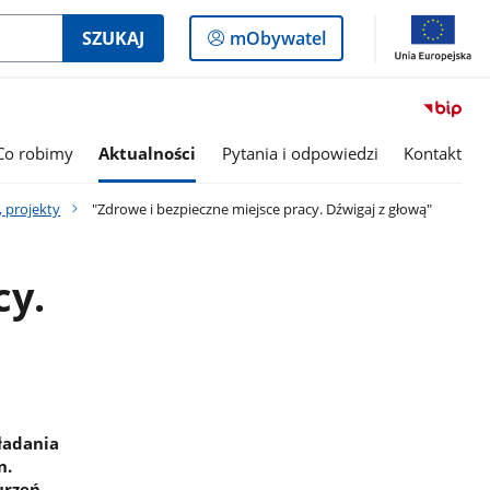
Logowanie
SZUKAJ
mObywatel
do
panelu
Co robimy
Aktualności
Pytania i odpowiedzi
Kontakt
, projekty
"Zdrowe i bezpieczne miejsce pracy. Dźwigaj z głową"
cy.
ładania
n.
urzeń