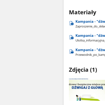
Materiały
Kampania - "dźw
Zaproszenie​_do​_skł
Kampania - "dźwi
Ulotka​_informacyjna​
Kampania - "dźwi
Przewodnik​_po​_kamp
Zdjęcia (1)
Pokaż