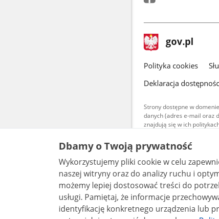
stopka
Strona
gov.pl
gov.pl
główna
gov.pl
Polityka cookies
Sł
Deklaracja dostępnośc
Strony dostępne w domenie
danych (adres e-mail oraz 
znajdują się w ich polityk
Treści teksto
Dbamy o Twoją prywatność
udostępniane
warunkach 4.0
Wykorzystujemy pliki cookie w celu zapewn
są udostępni
bez utworów z
naszej witryny oraz do analizy ruchu i optymalizacj
możemy lepiej dostosować treści do potrzeb
usługi. Pamiętaj, że informacje przechowywane w plikach cookie mogą pozwalać na
identyfikację konkretnego urządzenia lub pr