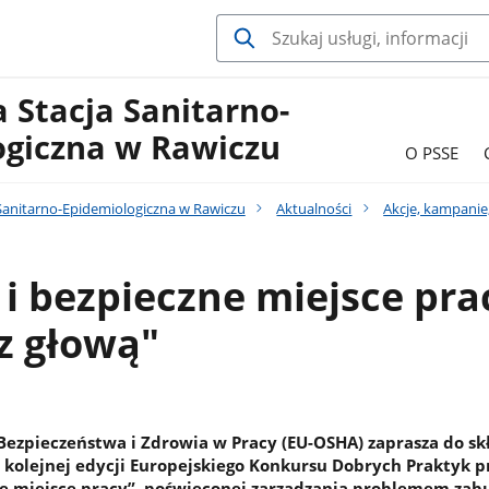
 Stacja Sanitarno-
ogiczna w Rawiczu
O PSSE
Sanitarno-Epidemiologiczna w Rawiczu
Aktualności
Akcje, kampanie
i bezpieczne miejsce pra
z głową"
Bezpieczeństwa i Zdrowia w Pracy (EU-OSHA) zaprasza do sk
olejnej edycji Europejskiego Konkursu Dobrych Praktyk p
e miejsce pracy”, poświęconej zarządzania problemem zab