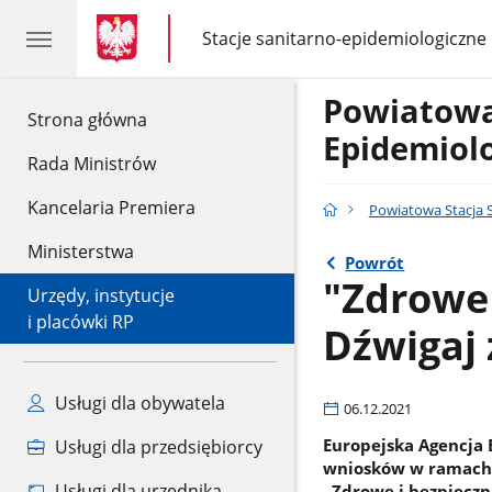
gov.pl
gov.pl
Stacje sanitarno-epidemiologiczne
gov.pl
Stacje
sanitarno-
epidemiologiczne
Powiatowa
gov.pl
Strona główna
Epidemiol
Rada Ministrów
Kancelaria Premiera
Powiatowa Stacja 
Ministerstwa
Powrót
"Zdrowe 
Urzędy, instytucje
i placówki RP
Dźwigaj 
Usługi dla obywatela
06.12.2021
Europejska Agencja 
Usługi dla przedsiębiorcy
wniosków w ramach k
Usługi dla urzędnika
„Zdrowe i bezpieczn