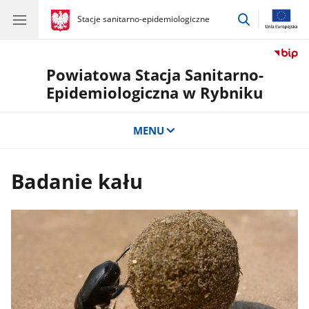
przejdź
gov.pl
Stacje sanitarno-epidemiologiczne
gov.pl
Stacje
do
sanitarno-
wyszukiwar
epidemiologiczne
Powiatowa Stacja Sanitarno-
Epidemiologiczna w Rybniku
MENU
Badanie kału