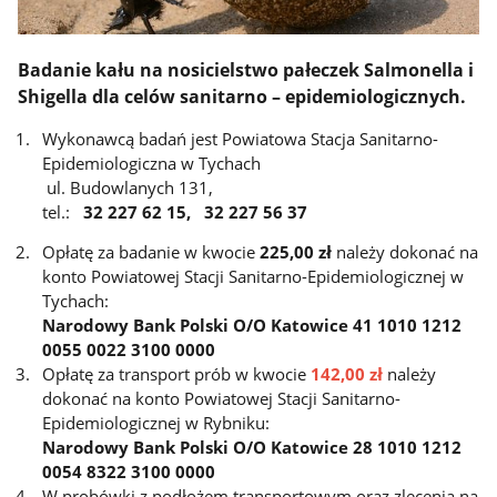
Badanie kału na nosicielstwo pałeczek Salmonella i
Shigella dla celów sanitarno – epidemiologicznych.
Wykonawcą badań jest Powiatowa Stacja Sanitarno-
Epidemiologiczna w Tychach
ul. Budowlanych 131,
tel.:
32 227 62 15, 32 227 56 37
Opłatę za badanie w kwocie
225,00 zł
należy dokonać na
konto Powiatowej Stacji Sanitarno-Epidemiologicznej w
Tychach:
Narodowy Bank Polski O/O Katowice 41 1010 1212
0055 0022 3100 0000
Opłatę za transport prób w kwocie
142,00 zł
należy
dokonać na konto Powiatowej Stacji Sanitarno-
Epidemiologicznej w Rybniku:
Narodowy Bank Polski O/O Katowice 28 1010 1212
0054 8322 3100 0000
W probówki z podłożem transportowym oraz zlecenia na