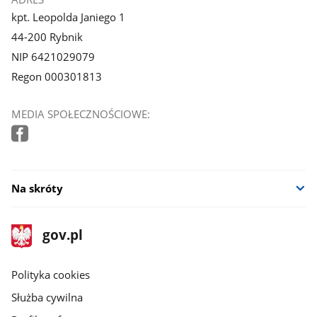
kpt. Leopolda Janiego 1
44-200 Rybnik
NIP 6421029079
Regon 000301813
MEDIA SPOŁECZNOŚCIOWE:
Na skróty
stopka
Strona
gov.pl
gov.pl
główna
gov.pl
Polityka cookies
Służba cywilna