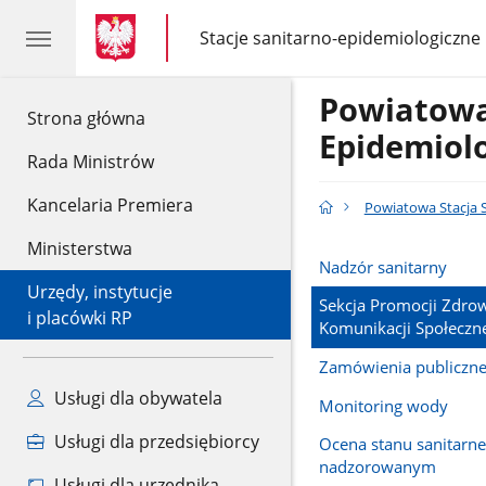
gov.pl
gov.pl
Stacje sanitarno-epidemiologiczne
gov.pl
Stacje
sanitarno-
epidemiologiczne
Powiatowa
gov.pl
Strona główna
Epidemiol
Rada Ministrów
Kancelaria Premiera
Powiatowa Stacja 
Ministerstwa
Nadzór sanitarny
Urzędy, instytucje
Sekcja Promocji Zdrow
i placówki RP
Komunikacji Społeczn
Zamówienia publiczn
Usługi dla obywatela
Monitoring wody
Usługi dla przedsiębiorcy
Ocena stanu sanitarne
nadzorowanym
Usługi dla urzędnika