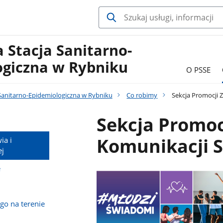
 Stacja Sanitarno-
ogiczna w Rybniku
O PSSE
Sanitarno-Epidemiologiczna w Rybniku
Co robimy
Sekcja Promocji Z
Sekcja Promoc
Komunikacji S
ia i
ej
e
go na terenie