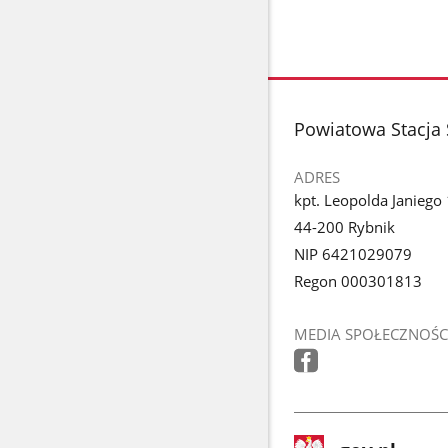
stopka
Powiatowa Stacja 
ADRES
kpt. Leopolda Janiego 
44-200 Rybnik
NIP 6421029079
Regon 000301813
MEDIA SPOŁECZNOŚC
stopka
Strona