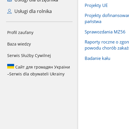
Projekty UE
Usługi dla rolnika
Projekty dofinansowa
państwa
Sprawozdania MZ56
Profil zaufany
Raporty roczne o zgon
Baza wiedzy
powodu chorób zakaź
Serwis Służby Cywilnej
Badanie kału
Сайт для громадян України
–
Serwis dla obywateli Ukrainy