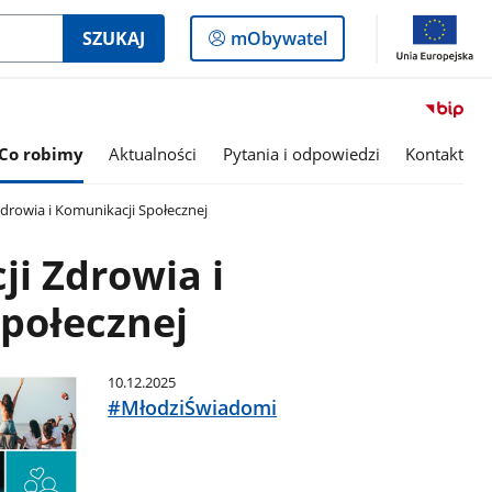
Logowanie
SZUKAJ
mObywatel
do
panelu
Co robimy
Aktualności
Pytania i odpowiedzi
Kontakt
drowia i Komunikacji Społecznej
ji Zdrowia i
połecznej
10.12.2025
#MłodziŚwiadomi