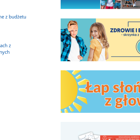
ne z budżetu
ach z
nych