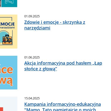
01.09.2025
Zdowie i emocje - skrzynka z
narzędziami
01.06.2025
Akcja informacyjna pod hasłem „Łap
słońce z głową”
15.04.2025
Kampania informacyjno-edukacyjna
"Mamo, Tato pamiętajcie o moich