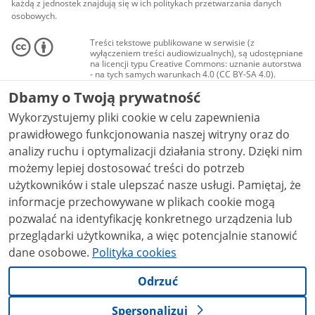
każdą z jednostek znajdują się w ich politykach przetwarzania danych
osobowych.
Treści tekstowe publikowane w serwisie (z
wyłączeniem treści audiowizualnych), są udostępniane
na licencji typu Creative Commons: uznanie autorstwa
- na tych samych warunkach 4.0 (CC BY-SA 4.0).
Materiały audiowizualne, w tym zdjęcia, materiały
Dbamy o Twoją prywatność
audio i wideo, są udostępniane na licencji typu
Creative Commons: uznanie autorstwa użycie
Wykorzystujemy pliki cookie w celu zapewnienia
niekomercyjne - bez utworów zależnych 4.0 (CC BY-
NC-ND 4.0), o ile nie jest to stwierdzone inaczej.
prawidłowego funkcjonowania naszej witryny oraz do
analizy ruchu i optymalizacji działania strony. Dzięki nim
możemy lepiej dostosować treści do potrzeb
użytkowników i stale ulepszać nasze usługi. Pamiętaj, że
informacje przechowywane w plikach cookie mogą
pozwalać na identyfikację konkretnego urządzenia lub
przeglądarki użytkownika, a więc potencjalnie stanowić
dane osobowe.
Polityka cookies
Odrzuć
Spersonalizuj