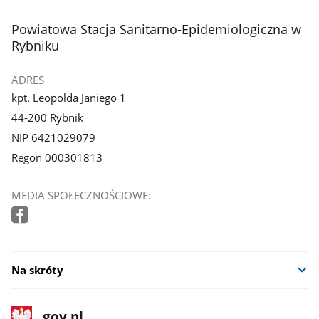
stopka
Powiatowa Stacja Sanitarno-Epidemiologiczna w
Rybniku
ADRES
kpt. Leopolda Janiego 1
44-200 Rybnik
NIP 6421029079
Regon 000301813
MEDIA SPOŁECZNOŚCIOWE:
Na skróty
stopka
Strona
gov.pl