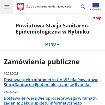
przejdź
gov.pl
Stacje sanitarno-epidemiologiczne
gov.pl
Stacje
do
sanitarno-
wyszukiwar
epidemiologiczne
Powiatowa Stacja Sanitarno-
Epidemiologiczna w Rybniku
MENU
Zamówienia publiczne
16.08.2023
Dostawa spektrofotometru UV-VIS dla Powiatowej
Stacji Sanitarno-Epidemiologicznej w Rybniku
15.08.2023
Dostawa serwera wieloprocesorowego w ramach
zadania: Zakup sprzętu informatycznego