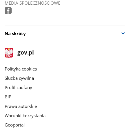
MEDIA SPOŁECZNOŚCIOWE:
Na skróty
stopka
Strona
gov.pl
gov.pl
główna
gov.pl
Polityka cookies
Służba cywilna
Profil zaufany
BIP
Prawa autorskie
Warunki korzystania
Geoportal