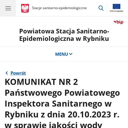
przejdź
gov.pl
Stacje sanitarno-epidemiologiczne
gov.pl
Stacje
do
sanitarno-
wyszukiwar
epidemiologiczne
Powiatowa Stacja Sanitarno-
Epidemiologiczna w Rybniku
MENU
Powrót
KOMUNIKAT NR 2
Państwowego Powiatowego
Inspektora Sanitarnego w
Rybniku z dnia 20.10.2023 r.
w sprawie jakości wody