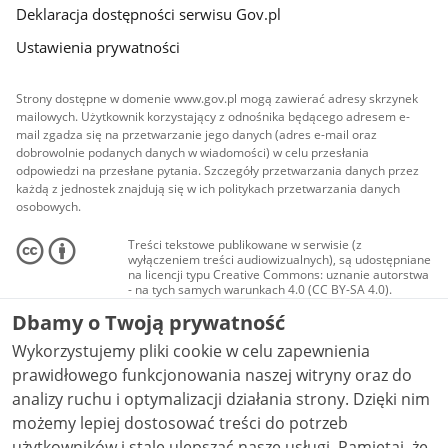
Deklaracja dostępności serwisu Gov.pl
Ustawienia prywatności
Strony dostępne w domenie www.gov.pl mogą zawierać adresy skrzynek
mailowych. Użytkownik korzystający z odnośnika będącego adresem e-
mail zgadza się na przetwarzanie jego danych (adres e-mail oraz
dobrowolnie podanych danych w wiadomości) w celu przesłania
odpowiedzi na przesłane pytania. Szczegóły przetwarzania danych przez
każdą z jednostek znajdują się w ich politykach przetwarzania danych
osobowych.
Treści tekstowe publikowane w serwisie (z
wyłączeniem treści audiowizualnych), są udostępniane
na licencji typu Creative Commons: uznanie autorstwa
- na tych samych warunkach 4.0 (CC BY-SA 4.0).
Materiały audiowizualne, w tym zdjęcia, materiały
Dbamy o Twoją prywatność
audio i wideo, są udostępniane na licencji typu
Creative Commons: uznanie autorstwa użycie
Wykorzystujemy pliki cookie w celu zapewnienia
niekomercyjne - bez utworów zależnych 4.0 (CC BY-
NC-ND 4.0), o ile nie jest to stwierdzone inaczej.
prawidłowego funkcjonowania naszej witryny oraz do
analizy ruchu i optymalizacji działania strony. Dzięki nim
możemy lepiej dostosować treści do potrzeb
użytkowników i stale ulepszać nasze usługi. Pamiętaj, że