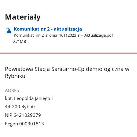
Materiały
Komunikat nr 2 - aktualizacja
Komunikat​_nr​_2​_z​_dnia​_16112023​_r​_-​_Aktualizacja.pdf
0.71MB
stopka
Powiatowa Stacja Sanitarno-Epidemiologiczna w
Rybniku
ADRES
kpt. Leopolda Janiego 1
44-200 Rybnik
NIP 6421029079
Regon 000301813