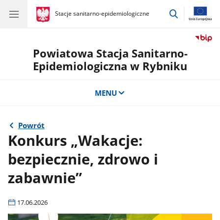
przejdź
gov.pl
Stacje sanitarno-epidemiologiczne
gov.pl
Stacje
do
sanitarno-
wyszukiwar
epidemiologiczne
Powiatowa Stacja Sanitarno-
Epidemiologiczna w Rybniku
MENU
Powrót
Konkurs „Wakacje:
bezpiecznie, zdrowo i
zabawnie”
17.06.2026