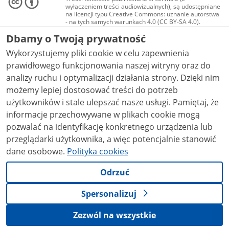
wyłączeniem treści audiowizualnych), są udostępniane
na licencji typu Creative Commons: uznanie autorstwa
- na tych samych warunkach 4.0 (CC BY-SA 4.0).
Materiały audiowizualne, w tym zdjęcia, materiały
Dbamy o Twoją prywatność
audio i wideo, są udostępniane na licencji typu
Creative Commons: uznanie autorstwa użycie
Wykorzystujemy pliki cookie w celu zapewnienia
niekomercyjne - bez utworów zależnych 4.0 (CC BY-
NC-ND 4.0), o ile nie jest to stwierdzone inaczej.
prawidłowego funkcjonowania naszej witryny oraz do
analizy ruchu i optymalizacji działania strony. Dzięki nim
możemy lepiej dostosować treści do potrzeb
użytkowników i stale ulepszać nasze usługi. Pamiętaj, że
informacje przechowywane w plikach cookie mogą
pozwalać na identyfikację konkretnego urządzenia lub
przeglądarki użytkownika, a więc potencjalnie stanowić
dane osobowe.
Polityka cookies
Odrzuć
Spersonalizuj
Zezwól na wszystkie