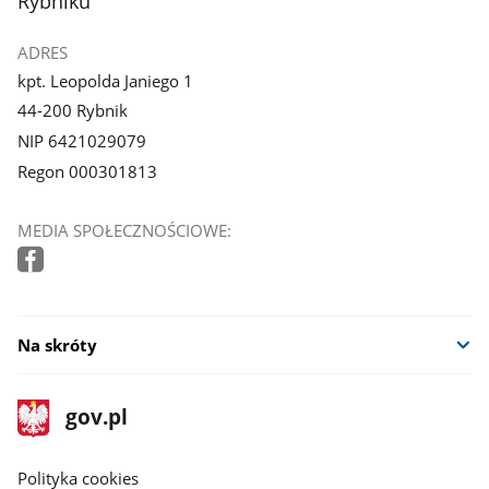
Rybniku
ADRES
kpt. Leopolda Janiego 1
44-200 Rybnik
NIP 6421029079
Regon 000301813
MEDIA SPOŁECZNOŚCIOWE:
Na skróty
stopka
Strona
gov.pl
gov.pl
główna
gov.pl
Polityka cookies