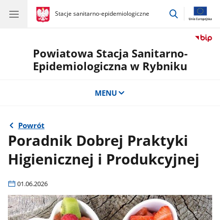
przejdź
gov.pl
Stacje sanitarno-epidemiologiczne
gov.pl
Stacje
do
sanitarno-
wyszukiwar
epidemiologiczne
Powiatowa Stacja Sanitarno-
Epidemiologiczna w Rybniku
MENU
Powrót
Poradnik Dobrej Praktyki
Higienicznej i Produkcyjnej
01.06.2026