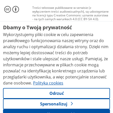
Treści tekstowe publikowane w serwisie (z
wyłączeniem treści audiowizualnych), są udostępniane
na licencji typu Creative Commons: uznanie autorstwa
- na tych samych warunkach 4.0 (CC BY-SA 4.0).
Materiały audiowizualne, w tym zdjęcia, materiały
Dbamy o Twoją prywatność
audio i wideo, są udostępniane na licencji typu
Creative Commons: uznanie autorstwa użycie
Wykorzystujemy pliki cookie w celu zapewnienia
niekomercyjne - bez utworów zależnych 4.0 (CC BY-
NC-ND 4.0), o ile nie jest to stwierdzone inaczej.
prawidłowego funkcjonowania naszej witryny oraz do
analizy ruchu i optymalizacji działania strony. Dzięki nim
możemy lepiej dostosować treści do potrzeb
użytkowników i stale ulepszać nasze usługi. Pamiętaj, że
informacje przechowywane w plikach cookie mogą
pozwalać na identyfikację konkretnego urządzenia lub
przeglądarki użytkownika, a więc potencjalnie stanowić
dane osobowe.
Polityka cookies
Odrzuć
Spersonalizuj