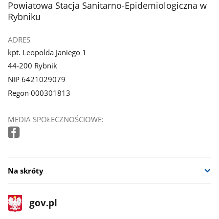
stopka
Powiatowa Stacja Sanitarno-Epidemiologiczna w
Rybniku
ADRES
kpt. Leopolda Janiego 1
44-200 Rybnik
NIP 6421029079
Regon 000301813
MEDIA SPOŁECZNOŚCIOWE:
Na skróty
stopka
Strona
gov.pl
gov.pl
główna