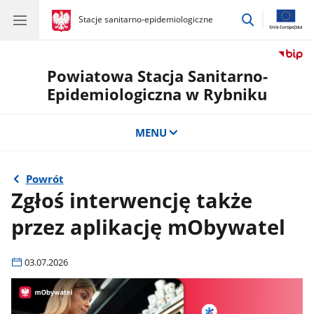
przejdź
gov.pl
Stacje sanitarno-epidemiologiczne
gov.pl
Stacje
do
sanitarno-
wyszukiwar
epidemiologiczne
Powiatowa Stacja Sanitarno-
Epidemiologiczna w Rybniku
MENU
Powrót
Zgłoś interwencję także
przez aplikację mObywatel
03.07.2026