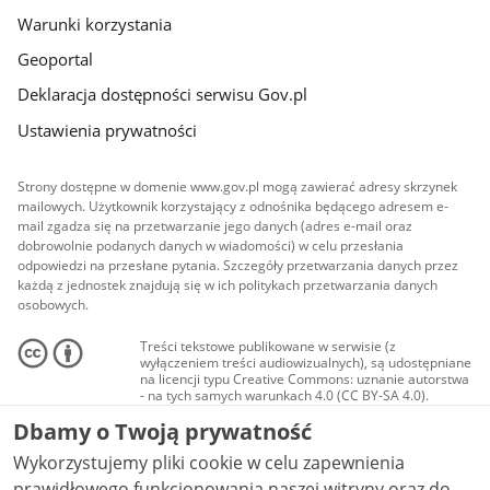
Warunki korzystania
Geoportal
Deklaracja dostępności serwisu Gov.pl
Ustawienia prywatności
Strony dostępne w domenie www.gov.pl mogą zawierać adresy skrzynek
mailowych. Użytkownik korzystający z odnośnika będącego adresem e-
mail zgadza się na przetwarzanie jego danych (adres e-mail oraz
dobrowolnie podanych danych w wiadomości) w celu przesłania
odpowiedzi na przesłane pytania. Szczegóły przetwarzania danych przez
każdą z jednostek znajdują się w ich politykach przetwarzania danych
osobowych.
Treści tekstowe publikowane w serwisie (z
wyłączeniem treści audiowizualnych), są udostępniane
na licencji typu Creative Commons: uznanie autorstwa
- na tych samych warunkach 4.0 (CC BY-SA 4.0).
Materiały audiowizualne, w tym zdjęcia, materiały
Dbamy o Twoją prywatność
audio i wideo, są udostępniane na licencji typu
Creative Commons: uznanie autorstwa użycie
Wykorzystujemy pliki cookie w celu zapewnienia
niekomercyjne - bez utworów zależnych 4.0 (CC BY-
NC-ND 4.0), o ile nie jest to stwierdzone inaczej.
prawidłowego funkcjonowania naszej witryny oraz do