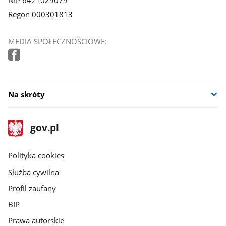
NIP 6421029079
Regon 000301813
MEDIA SPOŁECZNOŚCIOWE:
Na skróty
stopka
Strona
gov.pl
gov.pl
główna
gov.pl
Polityka cookies
Służba cywilna
Profil zaufany
BIP
Prawa autorskie