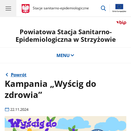
przejdź
gov.pl
Stacje sanitarno-epidemiologiczne
gov.pl
Stacje
do
sanitarno-
wyszukiwar
epidemiologiczne
Powiatowa Stacja Sanitarno-
Epidemiologiczna w Strzyżowie
MENU
Powrót
Kampania „Wyścig do
zdrowia”
22.11.2024