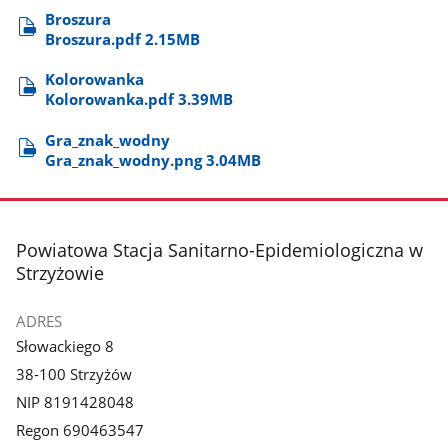
Broszura
Broszura.pdf 2.15MB
Kolorowanka
Kolorowanka.pdf 3.39MB
Gra​_znak​_wodny
Gra​_znak​_wodny.png 3.04MB
stopka
Powiatowa Stacja Sanitarno-Epidemiologiczna w
Strzyżowie
ADRES
Słowackiego 8
38-100 Strzyżów
NIP 8191428048
Regon 690463547