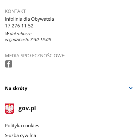
KONTAKT
Infolinia dla Obywatela
17 276 11 52
W dni robocze
w godzinach: 7:30-15:05
MEDIA SPOŁECZNOŚCIOWE:
Na skróty
stopka
Strona
gov.pl
gov.pl
główna
gov.pl
Polityka cookies
Służba cywilna