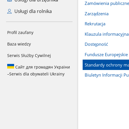
Zamówienia publiczn
Usługi dla rolnika
Zarządzenia
Rekrutacja
Profil zaufany
Klauzula informacyjna
Baza wiedzy
Dostępność
Fundusze Europejskie
Serwis Służby Cywilnej
Standardy ochrony ma
Сайт для громадян України
–
Serwis dla obywateli Ukrainy
Biuletyn Informacji Pu