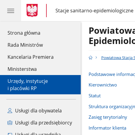
gov.pl
gov.pl
Stacje sanitarno-epidemiologiczne
gov.pl
Stacje
sanitarno-
epidemiologiczne
Powiatowa
gov.pl
Strona główna
Epidemiol
Rada Ministrów
Kancelaria Premiera
Powiatowa Stacja 
Ministerstwa
Podstawowe informac
Urzędy, instytucje
Kierownictwo
i placówki RP
Statut
Struktura organizacyj
Usługi dla obywatela
Zasięg terytorialny
Usługi dla przedsiębiorcy
Informator klienta
Usługi dla urzędnika