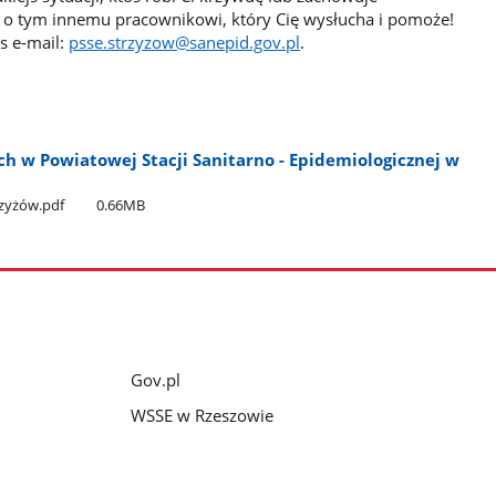
o tym innemu pracownikowi, który Cię wysłucha i pomoże!
s e-mail:
psse.strzyzow@sanepid.gov.pl
.
h w Powiatowej Stacji Sanitarno - Epidemiologicznej w
trzyżów.pdf
0.66MB
Gov.pl
WSSE w Rzeszowie