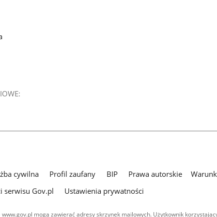
a
IOWE:
użba cywilna
Profil zaufany
BIP
Prawa autorskie
Warunki
i serwisu Gov.pl
Ustawienia prywatności
 www.gov.pl mogą zawierać adresy skrzynek mailowych. Użytkownik korzystający