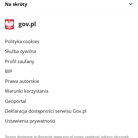
Na skróty
stopka
Strona
gov.pl
gov.pl
główna
gov.pl
Polityka cookies
Służba cywilna
Profil zaufany
BIP
Prawa autorskie
Warunki korzystania
Geoportal
Deklaracja dostępności serwisu Gov.pl
Ustawienia prywatności
Strony dostępne w domenie www.gov.pl mogą zawierać adresy skrzynek