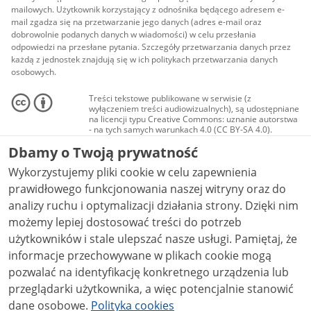
mailowych. Użytkownik korzystający z odnośnika będącego adresem e-
mail zgadza się na przetwarzanie jego danych (adres e-mail oraz
dobrowolnie podanych danych w wiadomości) w celu przesłania
odpowiedzi na przesłane pytania. Szczegóły przetwarzania danych przez
każdą z jednostek znajdują się w ich politykach przetwarzania danych
osobowych.
Treści tekstowe publikowane w serwisie (z
wyłączeniem treści audiowizualnych), są udostępniane
na licencji typu Creative Commons: uznanie autorstwa
- na tych samych warunkach 4.0 (CC BY-SA 4.0).
Materiały audiowizualne, w tym zdjęcia, materiały
Dbamy o Twoją prywatność
audio i wideo, są udostępniane na licencji typu
Creative Commons: uznanie autorstwa użycie
Wykorzystujemy pliki cookie w celu zapewnienia
niekomercyjne - bez utworów zależnych 4.0 (CC BY-
NC-ND 4.0), o ile nie jest to stwierdzone inaczej.
prawidłowego funkcjonowania naszej witryny oraz do
analizy ruchu i optymalizacji działania strony. Dzięki nim
możemy lepiej dostosować treści do potrzeb
użytkowników i stale ulepszać nasze usługi. Pamiętaj, że
informacje przechowywane w plikach cookie mogą
pozwalać na identyfikację konkretnego urządzenia lub
przeglądarki użytkownika, a więc potencjalnie stanowić
dane osobowe.
Polityka cookies