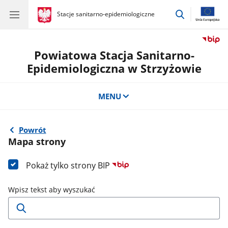
przejdź
gov.pl
Stacje sanitarno-epidemiologiczne
gov.pl
Stacje
do
sanitarno-
wyszukiwar
epidemiologiczne
Powiatowa Stacja Sanitarno-
Epidemiologiczna w Strzyżowie
MENU
Powrót
Mapa strony
Pokaż tylko strony BIP
Wpisz tekst aby wyszukać