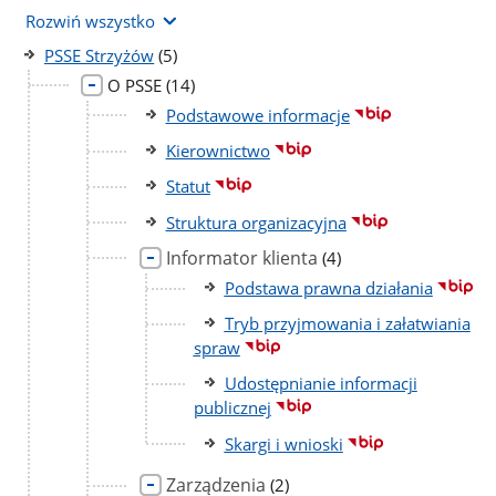
Rozwiń wszystko
liczba
PSSE Strzyżów
(5)
podstron
liczba
O PSSE
(14)
podstron
Podstawowe informacje
Kierownictwo
Statut
Struktura organizacyjna
Informator klienta
liczba
(4)
podstron
Podstawa prawna działania
Tryb przyjmowania i załatwiania
spraw
Udostępnianie informacji
publicznej
Skargi i wnioski
Zarządzenia
liczba
(2)